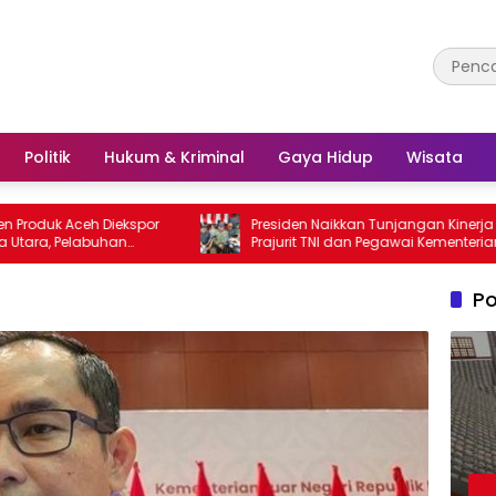
Politik
Hukum & Kriminal
Gaya Hidup
Wisata
Aceh Diekspor
Presiden Naikkan Tunjangan Kinerja
Pelabuhan
Prajurit TNI dan Pegawai Kementerian
r Utama
Pertahanan
Po