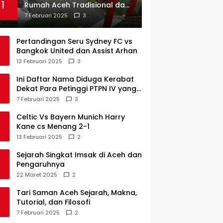
1
Rumah Aceh Tradisional dan
Sejarah Perkembangannya
7 Februari 2025
3
Pertandingan Seru Sydney FC vs
Bangkok United dan Assist Arhan
13 Februari 2025
3
Ini Daftar Nama Diduga Kerabat
Dekat Para Petinggi PTPN IV yang
Lulus PKWT
7 Februari 2025
3
Celtic Vs Bayern Munich Harry
Kane cs Menang 2-1
13 Februari 2025
2
Sejarah Singkat Imsak di Aceh dan
Pengaruhnya
22 Maret 2025
2
Tari Saman Aceh Sejarah, Makna,
Tutorial, dan Filosofi
7 Februari 2025
2