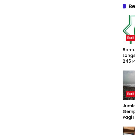
Be
Beri
Bantu
Langs
245 
Dipe
Beri
Juml
Gemp
Pagi I