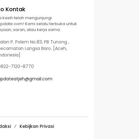
fo Kontak
a kasih telah mengunjungi
Update.com! Kami selalu terbuka untuk
yaan, saran, atau kerja sama.
alan P. Polem No.83, PB Tunong ,
Kecamatan Langsa Baro. [Aceh,
Indonesia]
0822-7120-8770
updateatjeh@gmail.com
daksi
Kebijkan Privasi