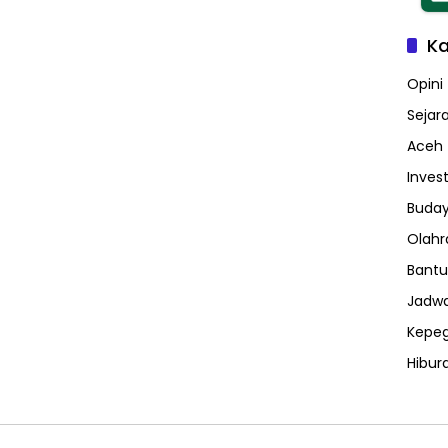
Ka
Opini
Sejar
Aceh
Invest
Buday
Olahr
Bantu
Jadwa
Kepe
Hibur