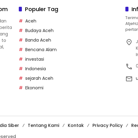
com
Populer Tag
In
Terim
dan
Aceh
Atjeh
berita
pertan
Budaya Aceh
yang
Banda Aceh
p to
J
al,
Bencana Alam
investasi
Indonesia
sejarah Aceh
Ekonomi
ia Siber
Tentang Kami
Kontak
Privacy Policy
Re
reserved