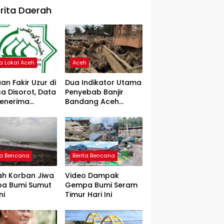
rita Daerah
ta Lokal Aceh
Aceh
an Fakir Uzur di
Dua Indikator Utama
a Disorot, Data
Penyebab Banjir
Penerima
Bandang Aceh
rtanyakan
Tamiang, Gadjah
Puteh Soroti
Kerusakan DAS
ta Bencana
Berita Bencana
ah Korban Jiwa
Video Dampak
a Bumi Sumut
Gempa Bumi Seram
ni
Timur Hari Ini