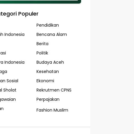
tegori Populer
Pendidikan
ah Indonesia
Bencana Alam
Berita
asi
Politik
a Indonesia
Budaya Aceh
aga
Kesehatan
an Sosial
Ekonomi
l Sholat
Rekrutmen CPNS
gawaian
Perpajakan
an
Fashion Muslim