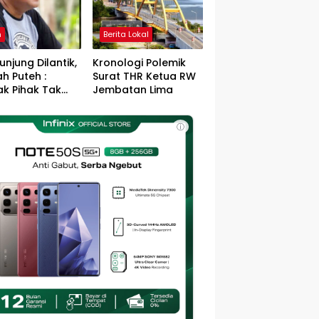
h
Berita Lokal
unjung Dilantik,
Kronologi Polemik
h Puteh :
Surat THR Ketua RW
k Pihak Tak
Jembatan Lima
s Jefry – Haikal
Pemimpin Kota
ⓘ
sa