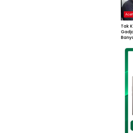
Ace
Tak K
Gadja
Banya
Ikhla
Jadi 
Lang