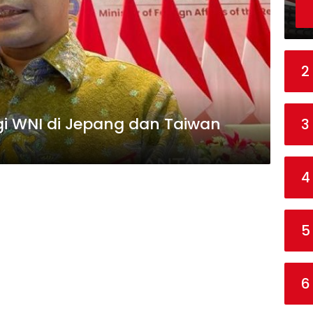
2
i WNI di Jepang dan Taiwan
3
4
5
6