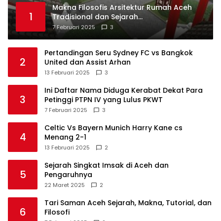
Makna Filosofis Arsitektur Rumah Aceh
1
Tradisional dan Sejarah
Perkembangannya
7 Februari 2025
3
Pertandingan Seru Sydney FC vs Bangkok
2
United dan Assist Arhan
13 Februari 2025
3
Ini Daftar Nama Diduga Kerabat Dekat Para
3
Petinggi PTPN IV yang Lulus PKWT
7 Februari 2025
3
Celtic Vs Bayern Munich Harry Kane cs
4
Menang 2-1
13 Februari 2025
2
Sejarah Singkat Imsak di Aceh dan
5
Pengaruhnya
22 Maret 2025
2
Tari Saman Aceh Sejarah, Makna, Tutorial, dan
6
Filosofi