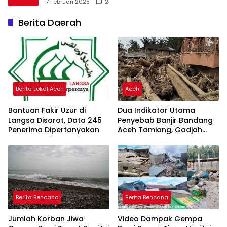
7 Februari 2025
2
Berita Daerah
Berita Lokal Aceh
Aceh
Bantuan Fakir Uzur di
Dua Indikator Utama
Langsa Disorot, Data 245
Penyebab Banjir Bandang
Penerima Dipertanyakan
Aceh Tamiang, Gadjah
Puteh Soroti Kerusakan
DAS
Berita Bencana
Berita Bencana
Jumlah Korban Jiwa
Video Dampak Gempa