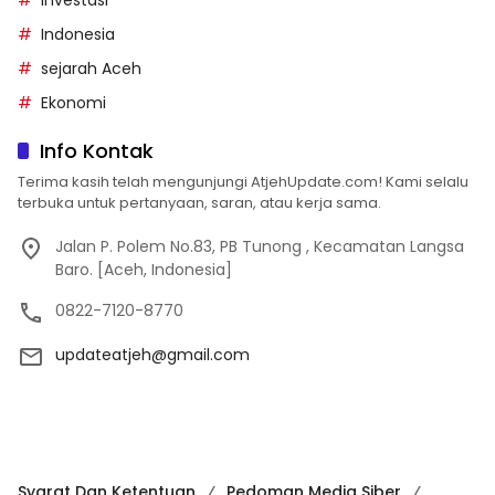
investasi
Indonesia
sejarah Aceh
Ekonomi
Info Kontak
Terima kasih telah mengunjungi AtjehUpdate.com! Kami selalu
terbuka untuk pertanyaan, saran, atau kerja sama.
Jalan P. Polem No.83, PB Tunong , Kecamatan Langsa
Baro. [Aceh, Indonesia]
0822-7120-8770
updateatjeh@gmail.com
Syarat Dan Ketentuan
Pedoman Media Siber