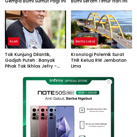
Gempa Bumi Sumut Pagi Ini
Bumi Seram Timur Hari Ini
Aceh
Berita Lokal
Tak Kunjung Dilantik,
Kronologi Polemik Surat
Gadjah Puteh : Banyak
THR Ketua RW Jembatan
Pihak Tak Ikhlas Jefry –
Lima
Haikal Jadi Pemimpin Kota
Langsa
ⓘ