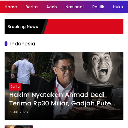
Home
Berita
Aceh
Nasional
Politik
Hukum 
Dedi
Breaking News
Polr
Car
Indonesia
Berita
Hakim Nyatakan Ahmad Dedi
Terima Rp30 Miliar, Gadjah Puteh
Desak KPK Segera Tetapkan
15 Juli 2026
Tersangka