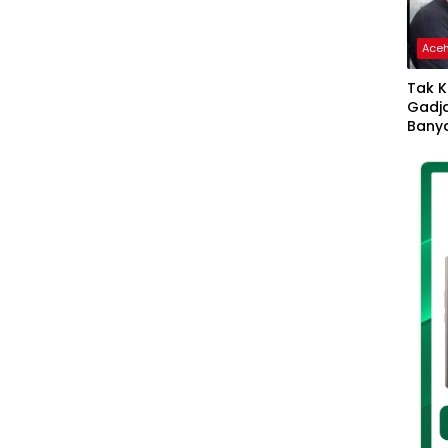
Ace
Tak K
Gadja
Banya
Ikhla
Jadi 
Lang