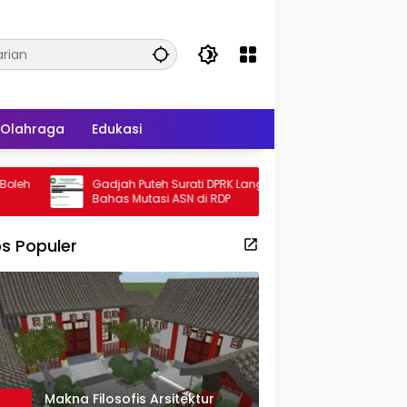
Olahraga
Edukasi
Gadjah Puteh Surati DPRK Langsa, Minta
Meritokrasi 
Bahas Mutasi ASN di RDP
FPRM Aceh So
Kelola SDM A
s Populer
Makna Filosofis Arsitektur