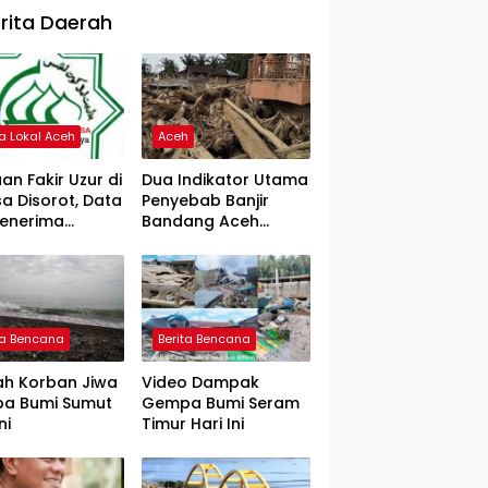
rita Daerah
ta Lokal Aceh
Aceh
an Fakir Uzur di
Dua Indikator Utama
a Disorot, Data
Penyebab Banjir
Penerima
Bandang Aceh
rtanyakan
Tamiang, Gadjah
Puteh Soroti
Kerusakan DAS
ta Bencana
Berita Bencana
ah Korban Jiwa
Video Dampak
a Bumi Sumut
Gempa Bumi Seram
ni
Timur Hari Ini