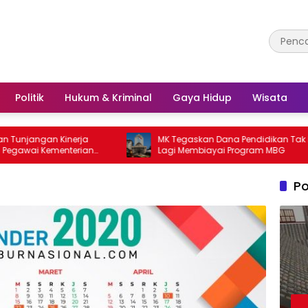
Politik
Hukum & Kriminal
Gaya Hidup
Wisata
gan Kinerja
MK Tegaskan Dana Pendidikan Tak Boleh
i Kementerian
Lagi Membiayai Program MBG
Po