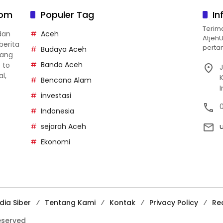
com
Populer Tag
In
Terim
dan
Aceh
Atjeh
berita
pertan
Budaya Aceh
yang
Banda Aceh
p to
J
al,
Bencana Alam
investasi
Indonesia
sejarah Aceh
Ekonomi
ia Siber
Tentang Kami
Kontak
Privacy Policy
Re
reserved