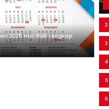
2
wa 2025 Hari Baik Lengkap
3
4
5
6