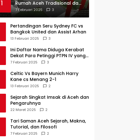
1
Rumah Aceh Tradisional dan
Sejarah Perkembangannya
7 Februari 2025
3
Pertandingan Seru Sydney FC vs
Bangkok United dan Assist Arhan
13 Februari 2025
3
Ini Daftar Nama Diduga Kerabat
Dekat Para Petinggi PTPN IV yang
Lulus PKWT
7 Februari 2025
3
Celtic Vs Bayern Munich Harry
Kane cs Menang 2-1
13 Februari 2025
2
Sejarah Singkat Imsak di Aceh dan
Pengaruhnya
22 Maret 2025
2
Tari Saman Aceh Sejarah, Makna,
Tutorial, dan Filosofi
7 Februari 2025
2