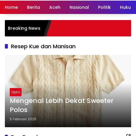
Home
Berita
Aceh
Nasional
Politik
Hukum 
Breaking News
Resep Kue dan Manisan
Opini
Mengenal Lebih Dekat Sweeter
Polos
5 Februari 2025