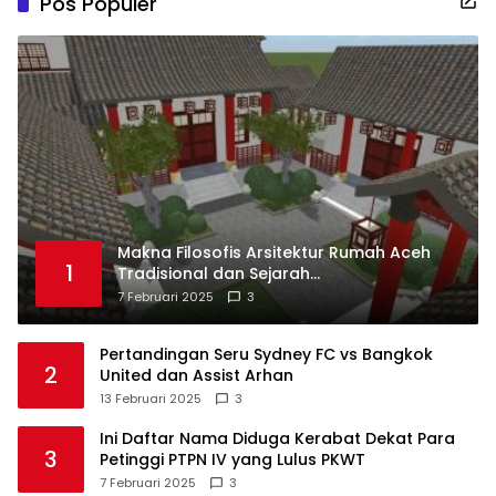
Pos Populer
Makna Filosofis Arsitektur Rumah Aceh
1
Tradisional dan Sejarah
Perkembangannya
7 Februari 2025
3
Pertandingan Seru Sydney FC vs Bangkok
2
United dan Assist Arhan
13 Februari 2025
3
Ini Daftar Nama Diduga Kerabat Dekat Para
3
Petinggi PTPN IV yang Lulus PKWT
7 Februari 2025
3