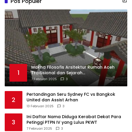
Pos Populer
Makna Filosofis Arsitektur Rumah Aceh
1
Tradisional dan Sejarah
Perkembangannya
7 Februari 2025
3
Pertandingan Seru Sydney FC vs Bangkok
2
United dan Assist Arhan
13 Februari 2025
3
Ini Daftar Nama Diduga Kerabat Dekat Para
3
Petinggi PTPN IV yang Lulus PKWT
7 Februari 2025
3