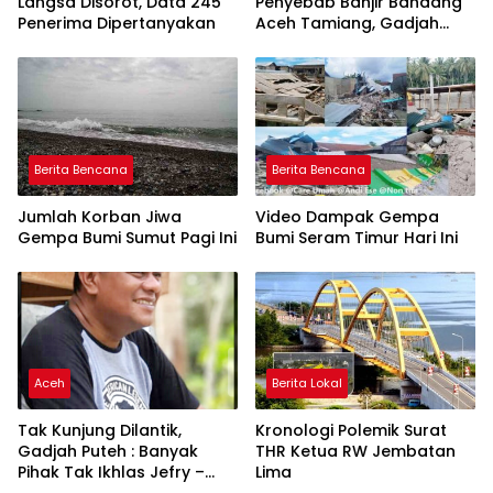
Langsa Disorot, Data 245
Penyebab Banjir Bandang
Penerima Dipertanyakan
Aceh Tamiang, Gadjah
Puteh Soroti Kerusakan
DAS
Berita Bencana
Berita Bencana
Jumlah Korban Jiwa
Video Dampak Gempa
Gempa Bumi Sumut Pagi Ini
Bumi Seram Timur Hari Ini
Aceh
Berita Lokal
Tak Kunjung Dilantik,
Kronologi Polemik Surat
Gadjah Puteh : Banyak
THR Ketua RW Jembatan
Pihak Tak Ikhlas Jefry –
Lima