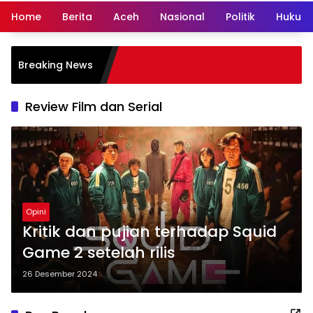
Home
Berita
Aceh
Nasional
Politik
Hukum 
Breaking News
Review Film dan Serial
Opini
Kritik dan pujian terhadap Squid
Game 2 setelah rilis
26 Desember 2024