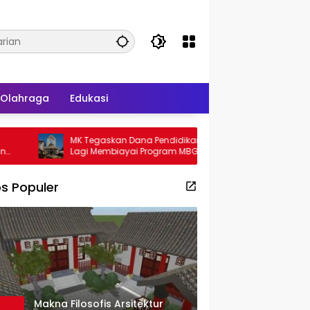
Olahraga
Edukasi
MK Tegaskan Dana Pendidikan Tak Boleh
Gadjah Puteh 
Lagi Membiayai Program MBG
Bahas Mutasi 
s Populer
Makna Filosofis Arsitektur