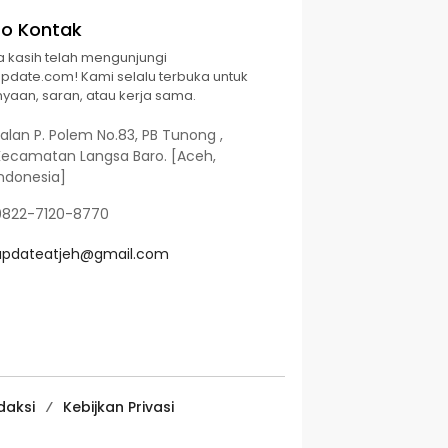
fo Kontak
a kasih telah mengunjungi
Update.com! Kami selalu terbuka untuk
yaan, saran, atau kerja sama.
alan P. Polem No.83, PB Tunong ,
Kecamatan Langsa Baro. [Aceh,
Indonesia]
0822-7120-8770
updateatjeh@gmail.com
daksi
Kebijkan Privasi