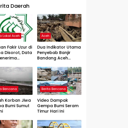
rita Daerah
ta Lokal Aceh
Aceh
an Fakir Uzur di
Dua Indikator Utama
a Disorot, Data
Penyebab Banjir
Penerima
Bandang Aceh
rtanyakan
Tamiang, Gadjah
Puteh Soroti
Kerusakan DAS
ta Bencana
Berita Bencana
ah Korban Jiwa
Video Dampak
a Bumi Sumut
Gempa Bumi Seram
ni
Timur Hari Ini