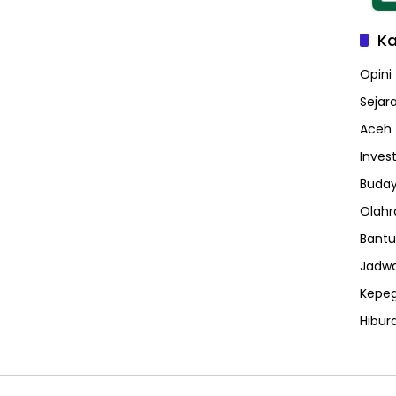
Ka
Opini
Sejar
Aceh
Invest
Buday
Olahr
Bantu
Jadwa
Kepe
Hibur