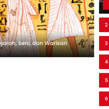
2
jarah, Seni, dan Warisan
3
4
5
6