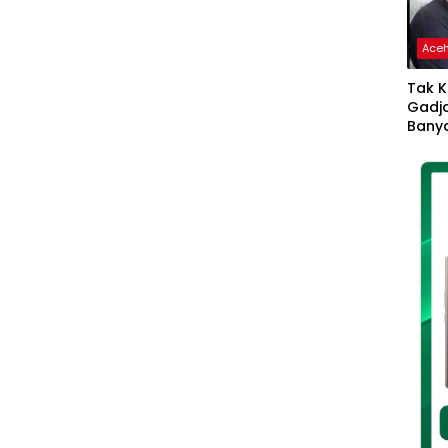
Ace
Tak K
Gadja
Banya
Ikhla
Jadi 
Lang