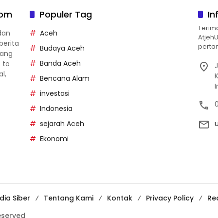
com
Populer Tag
In
Terim
dan
Aceh
Atjeh
berita
pertan
Budaya Aceh
yang
Banda Aceh
p to
J
al,
Bencana Alam
investasi
Indonesia
sejarah Aceh
Ekonomi
ia Siber
Tentang Kami
Kontak
Privacy Policy
Re
reserved