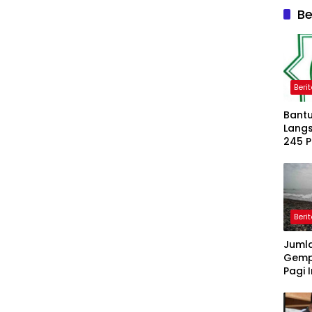
Be
Beri
Bantu
Langs
245 
Dipe
Beri
Juml
Gemp
Pagi I