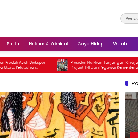
Politik
Hukum & Kriminal
Gaya Hidup
Wisata
 Aceh Diekspor
Presiden Naikkan Tunjangan Kinerja
Pelabuhan
Prajurit TNI dan Pegawai Kementerian
r Utama
Pertahanan
Po