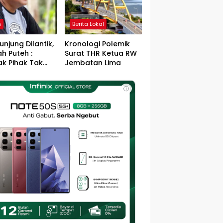
h
Berita Lokal
unjung Dilantik,
Kronologi Polemik
h Puteh :
Surat THR Ketua RW
k Pihak Tak
Jembatan Lima
s Jefry – Haikal
Pemimpin Kota
ⓘ
sa