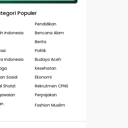
tegori Populer
Pendidikan
ah Indonesia
Bencana Alam
Berita
asi
Politik
a Indonesia
Budaya Aceh
aga
Kesehatan
an Sosial
Ekonomi
l Sholat
Rekrutmen CPNS
gawaian
Perpajakan
an
Fashion Muslim