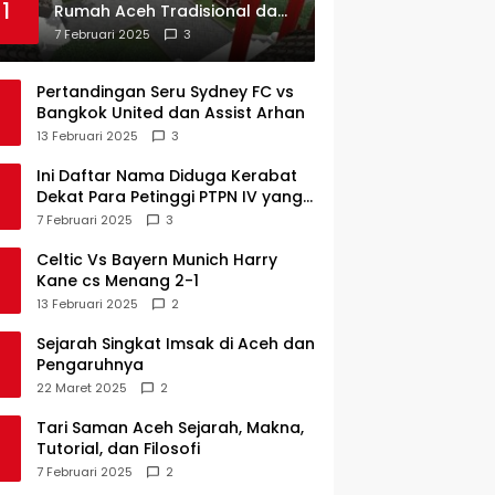
1
Rumah Aceh Tradisional dan
Sejarah Perkembangannya
7 Februari 2025
3
Pertandingan Seru Sydney FC vs
Bangkok United dan Assist Arhan
13 Februari 2025
3
Ini Daftar Nama Diduga Kerabat
Dekat Para Petinggi PTPN IV yang
Lulus PKWT
7 Februari 2025
3
Celtic Vs Bayern Munich Harry
Kane cs Menang 2-1
13 Februari 2025
2
Sejarah Singkat Imsak di Aceh dan
Pengaruhnya
22 Maret 2025
2
Tari Saman Aceh Sejarah, Makna,
Tutorial, dan Filosofi
7 Februari 2025
2