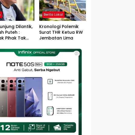
h
Berita Lokal
unjung Dilantik,
Kronologi Polemik
h Puteh :
Surat THR Ketua RW
k Pihak Tak
Jembatan Lima
s Jefry – Haikal
Pemimpin Kota
ⓘ
sa