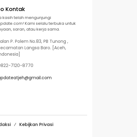
fo Kontak
a kasih telah mengunjungi
Update.com! Kami selalu terbuka untuk
yaan, saran, atau kerja sama.
alan P. Polem No.83, PB Tunong ,
Kecamatan Langsa Baro. [Aceh,
Indonesia]
0822-7120-8770
updateatjeh@gmail.com
daksi
Kebijkan Privasi