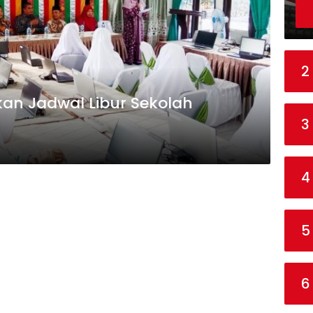
2
kan Jadwal Libur Sekolah
3
4
5
6