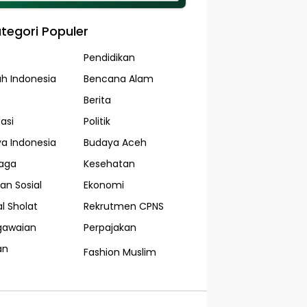
tegori Populer
Pendidikan
ah Indonesia
Bencana Alam
Berita
asi
Politik
a Indonesia
Budaya Aceh
aga
Kesehatan
an Sosial
Ekonomi
l Sholat
Rekrutmen CPNS
gawaian
Perpajakan
an
Fashion Muslim