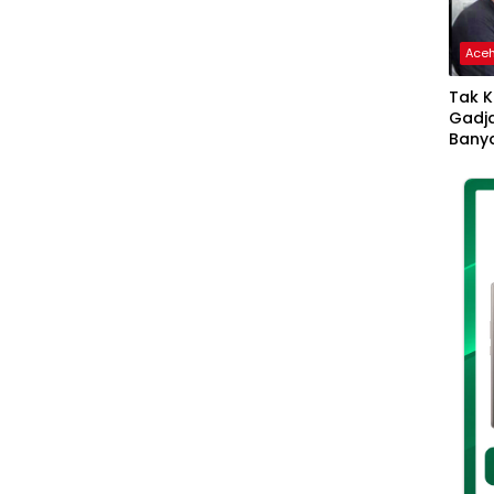
Ace
Tak K
Gadja
Banya
Ikhla
Jadi 
Lang