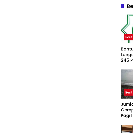
Be
Beri
Bantu
Langs
245 
Dipe
Beri
Juml
Gemp
Pagi I