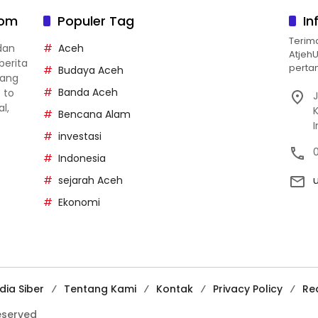
com
Populer Tag
In
Terim
dan
Aceh
Atjeh
berita
pertan
Budaya Aceh
yang
Banda Aceh
p to
J
al,
Bencana Alam
investasi
Indonesia
sejarah Aceh
Ekonomi
ia Siber
Tentang Kami
Kontak
Privacy Policy
Re
reserved