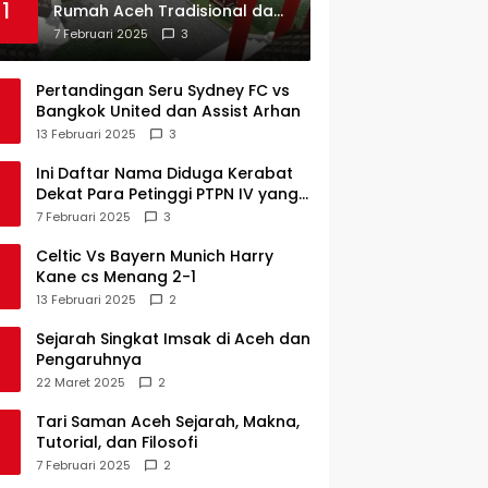
1
Rumah Aceh Tradisional dan
Sejarah Perkembangannya
7 Februari 2025
3
Pertandingan Seru Sydney FC vs
Bangkok United dan Assist Arhan
13 Februari 2025
3
Ini Daftar Nama Diduga Kerabat
Dekat Para Petinggi PTPN IV yang
Lulus PKWT
7 Februari 2025
3
Celtic Vs Bayern Munich Harry
Kane cs Menang 2-1
13 Februari 2025
2
Sejarah Singkat Imsak di Aceh dan
Pengaruhnya
22 Maret 2025
2
Tari Saman Aceh Sejarah, Makna,
Tutorial, dan Filosofi
7 Februari 2025
2