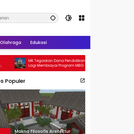
Olahraga
Edukasi
MK Tegaskan Dana Pendidikan Tak Boleh
Gadjah Puteh S
Lagi Membiayai Program MBG
Bahas Mutasi A
s Populer
Makna Filosofis Arsitektur