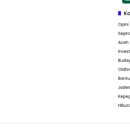
Ka
Opini
Sejar
Aceh
Invest
Buday
Olahr
Bantu
Jadwa
Kepe
Hibur