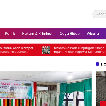
Politik
Hukum & Kriminal
Gaya Hidup
Wisata
Aceh Diekspor
Presiden Naikkan Tunjangan Kinerja
elabuhan
Prajurit TNI dan Pegawai Kementerian
 Utama
Pertahanan
Po