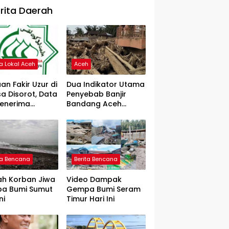
rita Daerah
ta Lokal Aceh
Aceh
an Fakir Uzur di
Dua Indikator Utama
a Disorot, Data
Penyebab Banjir
Penerima
Bandang Aceh
rtanyakan
Tamiang, Gadjah
Puteh Soroti
Kerusakan DAS
ta Bencana
Berita Bencana
ah Korban Jiwa
Video Dampak
a Bumi Sumut
Gempa Bumi Seram
ni
Timur Hari Ini