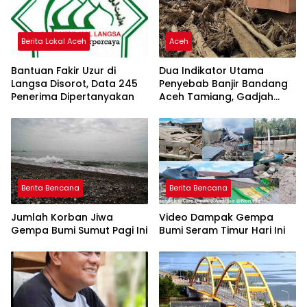
Berita Lokal Aceh
Aceh
Bantuan Fakir Uzur di
Dua Indikator Utama
Langsa Disorot, Data 245
Penyebab Banjir Bandang
Penerima Dipertanyakan
Aceh Tamiang, Gadjah
Puteh Soroti Kerusakan
DAS
Berita Bencana
Berita Bencana
Jumlah Korban Jiwa
Video Dampak Gempa
Gempa Bumi Sumut Pagi Ini
Bumi Seram Timur Hari Ini