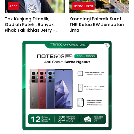
Aceh
Berita Lokal
Tak Kunjung Dilantik,
Kronologi Polemik Surat
Gadjah Puteh : Banyak
THR Ketua RW Jembatan
Pihak Tak Ikhlas Jefry –
Lima
Haikal Jadi Pemimpin Kota
Langsa
ⓘ