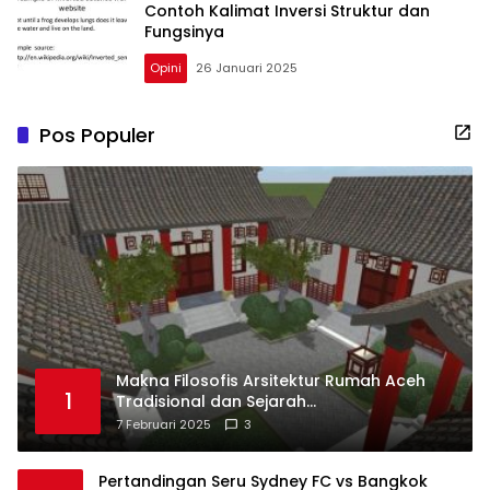
Contoh Kalimat Inversi Struktur dan
Fungsinya
Opini
26 Januari 2025
Pos Populer
Makna Filosofis Arsitektur Rumah Aceh
1
Tradisional dan Sejarah
Perkembangannya
7 Februari 2025
3
Pertandingan Seru Sydney FC vs Bangkok