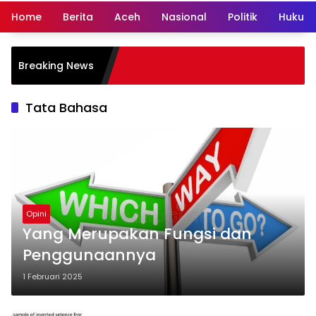
Home
Berita
Aceh
Nasional
Politik
Hukum 
Breaking News
Tata Bahasa
Opini
Yang Merupakan Fungsi dan
Penggunaannya
1 Februari 2025