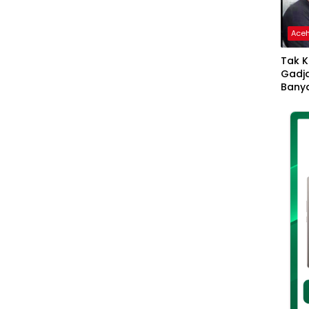
Ace
Tak K
Gadja
Banya
Ikhla
Jadi 
Lang