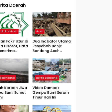
rita Daerah
ta Lokal Aceh
Aceh
an Fakir Uzur di
Dua Indikator Utama
a Disorot, Data
Penyebab Banjir
Penerima
Bandang Aceh
rtanyakan
Tamiang, Gadjah
Puteh Soroti
Kerusakan DAS
ta Bencana
Berita Bencana
ah Korban Jiwa
Video Dampak
a Bumi Sumut
Gempa Bumi Seram
ni
Timur Hari Ini