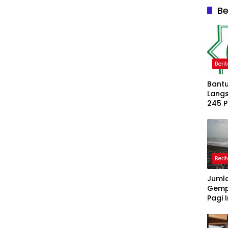
Be
Beri
Bantu
Langs
245 
Dipe
Beri
Juml
Gemp
Pagi I