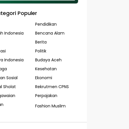
tegori Populer
Pendidikan
ah Indonesia
Bencana Alam
Berita
asi
Politik
a Indonesia
Budaya Aceh
aga
Kesehatan
an Sosial
Ekonomi
l Sholat
Rekrutmen CPNS
gawaian
Perpajakan
an
Fashion Muslim