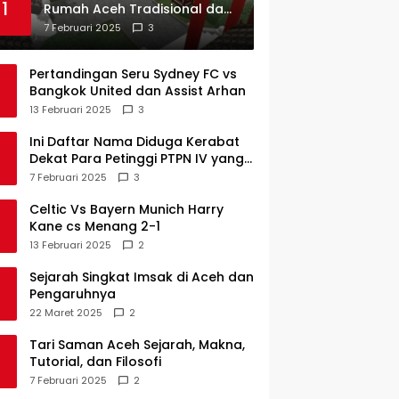
1
Rumah Aceh Tradisional dan
Sejarah Perkembangannya
7 Februari 2025
3
Pertandingan Seru Sydney FC vs
Bangkok United dan Assist Arhan
13 Februari 2025
3
Ini Daftar Nama Diduga Kerabat
Dekat Para Petinggi PTPN IV yang
Lulus PKWT
7 Februari 2025
3
Celtic Vs Bayern Munich Harry
Kane cs Menang 2-1
13 Februari 2025
2
Sejarah Singkat Imsak di Aceh dan
Pengaruhnya
22 Maret 2025
2
Tari Saman Aceh Sejarah, Makna,
Tutorial, dan Filosofi
7 Februari 2025
2