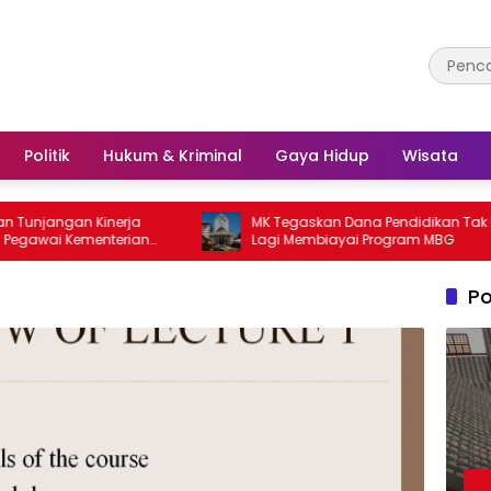
Politik
Hukum & Kriminal
Gaya Hidup
Wisata
gan Kinerja
MK Tegaskan Dana Pendidikan Tak Boleh
i Kementerian
Lagi Membiayai Program MBG
Po