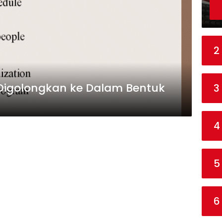
2
Digolongkan ke Dalam Bentuk
3
4
5
6