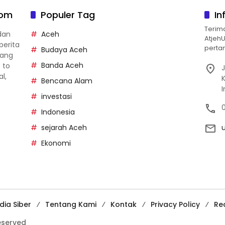
com
Populer Tag
In
Terim
dan
Aceh
Atjeh
berita
pertan
Budaya Aceh
yang
Banda Aceh
p to
J
al,
Bencana Alam
investasi
Indonesia
sejarah Aceh
Ekonomi
ia Siber
Tentang Kami
Kontak
Privacy Policy
Re
reserved