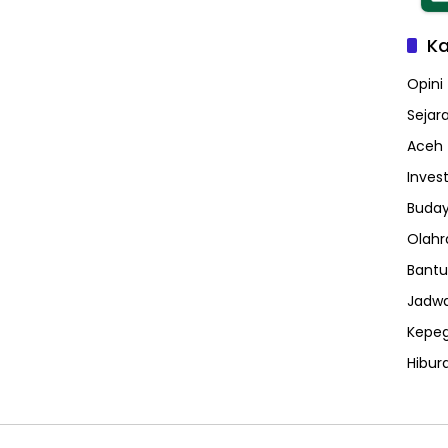
Ka
Opini
Sejar
Aceh
Invest
Buday
Olahr
Bantu
Jadwa
Kepe
Hibur