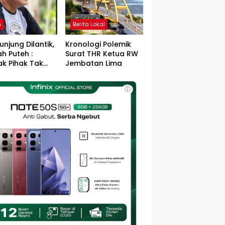
h
Berita Lokal
unjung Dilantik,
Kronologi Polemik
h Puteh :
Surat THR Ketua RW
k Pihak Tak
Jembatan Lima
s Jefry – Haikal
Pemimpin Kota
ⓘ
sa