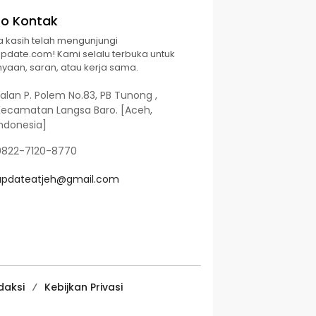
fo Kontak
a kasih telah mengunjungi
Update.com! Kami selalu terbuka untuk
yaan, saran, atau kerja sama.
alan P. Polem No.83, PB Tunong ,
Kecamatan Langsa Baro. [Aceh,
Indonesia]
0822-7120-8770
updateatjeh@gmail.com
daksi
Kebijkan Privasi