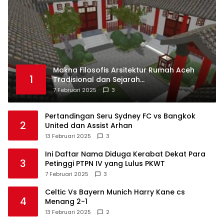
Makna Filosofis Arsitektur Rumah Aceh
1
Tradisional dan Sejarah
Perkembangannya
7 Februari 2025
3
Pertandingan Seru Sydney FC vs Bangkok
2
United dan Assist Arhan
13 Februari 2025
3
Ini Daftar Nama Diduga Kerabat Dekat Para
3
Petinggi PTPN IV yang Lulus PKWT
7 Februari 2025
3
Celtic Vs Bayern Munich Harry Kane cs
4
Menang 2-1
13 Februari 2025
2