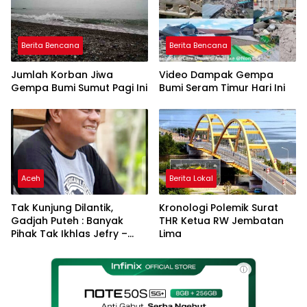
Berita Bencana
Berita Bencana
Jumlah Korban Jiwa
Video Dampak Gempa
Gempa Bumi Sumut Pagi Ini
Bumi Seram Timur Hari Ini
Aceh
Berita Lokal
Tak Kunjung Dilantik,
Kronologi Polemik Surat
Gadjah Puteh : Banyak
THR Ketua RW Jembatan
Pihak Tak Ikhlas Jefry –
Lima
Haikal Jadi Pemimpin Kota
Langsa
ⓘ