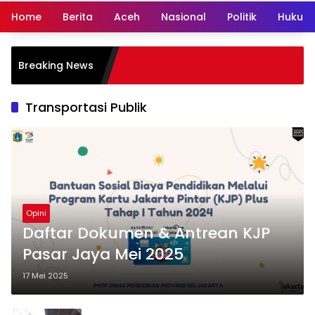
Home
Berita
Aceh
Nasional
Politik
Hukum 
Breaking News
Transportasi Publik
Opini
Daftar Dokumen & Antrean KJP
Pasar Jaya Mei 2025
17 Mei 2025