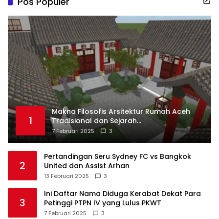
Pos Populer
Makna Filosofis Arsitektur Rumah Aceh
1
Tradisional dan Sejarah
Perkembangannya
7 Februari 2025
3
Pertandingan Seru Sydney FC vs Bangkok
2
United dan Assist Arhan
13 Februari 2025
3
Ini Daftar Nama Diduga Kerabat Dekat Para
3
Petinggi PTPN IV yang Lulus PKWT
7 Februari 2025
3