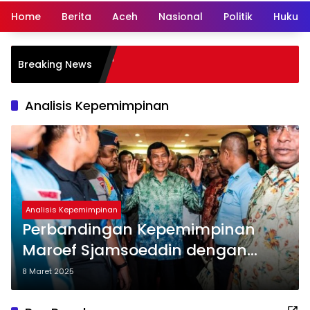
Home
Berita
Aceh
Nasional
Politik
Hukum 
Breaking News
Analisis Kepemimpinan
Analisis Kepemimpinan
Perbandingan Kepemimpinan
Maroef Sjamsoeddin dengan
Pendahulunya di Holding
8 Maret 2025
Tambang