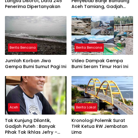
Langsa Disorot, Data 245
Penyebab Banjir Bandang
Penerima Dipertanyakan
Aceh Tamiang, Gadjah
Puteh Soroti Kerusakan
DAS
Berita Bencana
Berita Bencana
Jumlah Korban Jiwa
Video Dampak Gempa
Gempa Bumi Sumut Pagi Ini
Bumi Seram Timur Hari Ini
Aceh
Berita Lokal
Tak Kunjung Dilantik,
Kronologi Polemik Surat
Gadjah Puteh : Banyak
THR Ketua RW Jembatan
Pihak Tak Ikhlas Jefry –
Lima