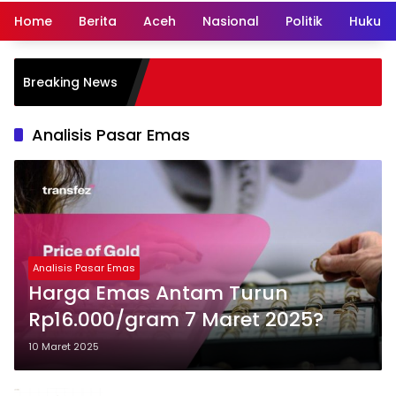
Home
Berita
Aceh
Nasional
Politik
Hukum 
Breaking News
Analisis Pasar Emas
Analisis Pasar Emas
Harga Emas Antam Turun
Rp16.000/gram 7 Maret 2025?
10 Maret 2025