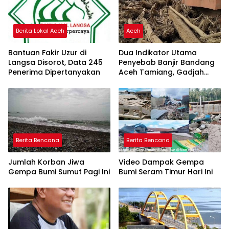
Berita Lokal Aceh
Aceh
Bantuan Fakir Uzur di
Dua Indikator Utama
Langsa Disorot, Data 245
Penyebab Banjir Bandang
Penerima Dipertanyakan
Aceh Tamiang, Gadjah
Puteh Soroti Kerusakan
DAS
Berita Bencana
Berita Bencana
Jumlah Korban Jiwa
Video Dampak Gempa
Gempa Bumi Sumut Pagi Ini
Bumi Seram Timur Hari Ini