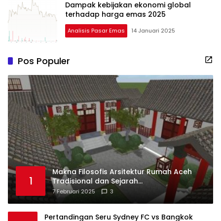
Dampak kebijakan ekonomi global
terhadap harga emas 2025
Analisis Pasar Emas
14 Januari 2025
Pos Populer
Makna Filosofis Arsitektur Rumah Aceh
1
Tradisional dan Sejarah
Perkembangannya
7 Februari 2025
3
Pertandingan Seru Sydney FC vs Bangkok