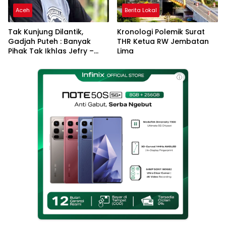
Aceh
Berita Lokal
Tak Kunjung Dilantik,
Kronologi Polemik Surat
Gadjah Puteh : Banyak
THR Ketua RW Jembatan
Pihak Tak Ikhlas Jefry –
Lima
Haikal Jadi Pemimpin Kota
Langsa
ⓘ