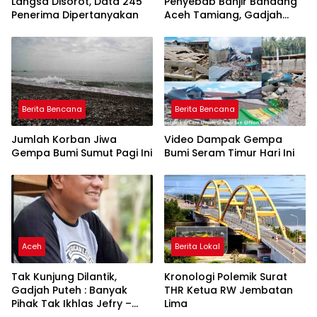
Langsa Disorot, Data 245
Penyebab Banjir Bandang
Penerima Dipertanyakan
Aceh Tamiang, Gadjah
Puteh Soroti Kerusakan
DAS
Berita Bencana
Berita Bencana
Jumlah Korban Jiwa
Video Dampak Gempa
Gempa Bumi Sumut Pagi Ini
Bumi Seram Timur Hari Ini
Aceh
Berita Lokal
Tak Kunjung Dilantik,
Kronologi Polemik Surat
Gadjah Puteh : Banyak
THR Ketua RW Jembatan
Pihak Tak Ikhlas Jefry –
Lima