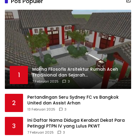
Pos Populer
Makna Filosofis Arsitektur Rumah Aceh
1
Tradisional dan Sejarah
Perkembangannya
7 Februari 2025
3
Pertandingan Seru Sydney FC vs Bangkok
2
United dan Assist Arhan
13 Februari 2025
3
Ini Daftar Nama Diduga Kerabat Dekat Para
3
Petinggi PTPN IV yang Lulus PKWT
7 Februari 2025
3