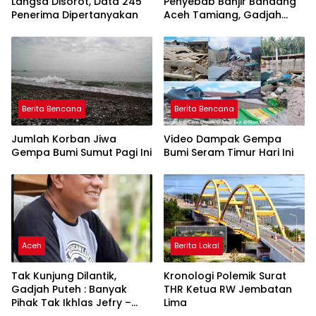
Langsa Disorot, Data 245
Penyebab Banjir Bandang
Penerima Dipertanyakan
Aceh Tamiang, Gadjah
Puteh Soroti Kerusakan
DAS
Berita Bencana
Berita Bencana
Jumlah Korban Jiwa
Video Dampak Gempa
Gempa Bumi Sumut Pagi Ini
Bumi Seram Timur Hari Ini
Aceh
Berita Lokal
Tak Kunjung Dilantik,
Kronologi Polemik Surat
Gadjah Puteh : Banyak
THR Ketua RW Jembatan
Pihak Tak Ikhlas Jefry –
Lima