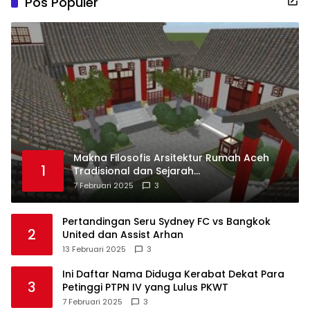
Pos Populer
Makna Filosofis Arsitektur Rumah Aceh
1
Tradisional dan Sejarah
Perkembangannya
7 Februari 2025
3
Pertandingan Seru Sydney FC vs Bangkok
2
United dan Assist Arhan
13 Februari 2025
3
Ini Daftar Nama Diduga Kerabat Dekat Para
3
Petinggi PTPN IV yang Lulus PKWT
7 Februari 2025
3