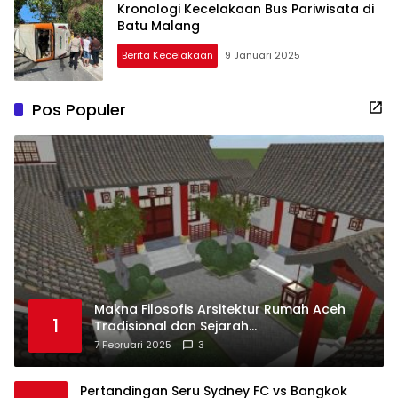
Kronologi Kecelakaan Bus Pariwisata di
Batu Malang
Berita Kecelakaan
9 Januari 2025
Pos Populer
Makna Filosofis Arsitektur Rumah Aceh
1
Tradisional dan Sejarah
Perkembangannya
7 Februari 2025
3
Pertandingan Seru Sydney FC vs Bangkok