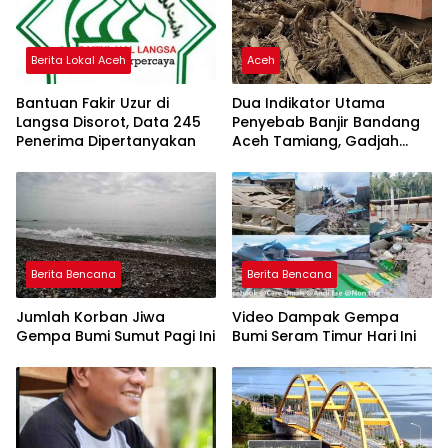
Berita Lokal Aceh
Aceh
Bantuan Fakir Uzur di
Dua Indikator Utama
Langsa Disorot, Data 245
Penyebab Banjir Bandang
Penerima Dipertanyakan
Aceh Tamiang, Gadjah
Puteh Soroti Kerusakan
DAS
Berita Bencana
Berita Bencana
Jumlah Korban Jiwa
Video Dampak Gempa
Gempa Bumi Sumut Pagi Ini
Bumi Seram Timur Hari Ini