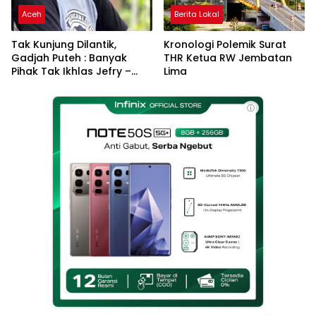
Aceh
Berita Lokal
Tak Kunjung Dilantik,
Kronologi Polemik Surat
Gadjah Puteh : Banyak
THR Ketua RW Jembatan
Pihak Tak Ikhlas Jefry –
Lima
Haikal Jadi Pemimpin Kota
Langsa
ⓘ