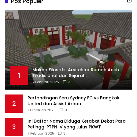
Pos Populer
Makna Filosofis Arsitektur Rumah Aceh
1
Tradisional dan Sejarah
Perkembangannya
7 Februari 2025
3
Pertandingan Seru Sydney FC vs Bangkok
2
United dan Assist Arhan
13 Februari 2025
3
Ini Daftar Nama Diduga Kerabat Dekat Para
3
Petinggi PTPN IV yang Lulus PKWT
7 Februari 2025
3