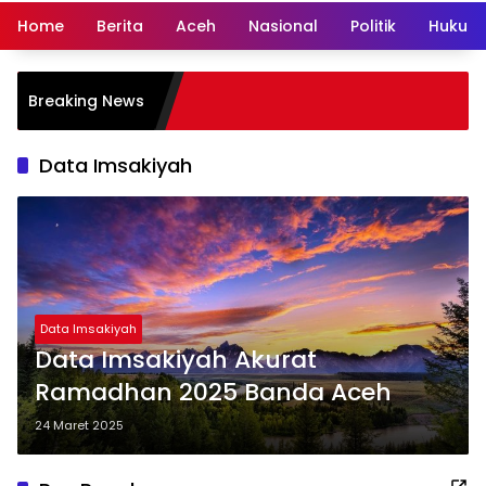
Home
Berita
Aceh
Nasional
Politik
Hukum 
Breaking News
Data Imsakiyah
Data Imsakiyah
Data Imsakiyah Akurat
Ramadhan 2025 Banda Aceh
24 Maret 2025