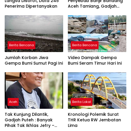
Langsa Disorot, Data 245
Penyebab Banjir Bandang
Penerima Dipertanyakan
Aceh Tamiang, Gadjah
Puteh Soroti Kerusakan
DAS
Berita Bencana
Berita Bencana
Jumlah Korban Jiwa
Video Dampak Gempa
Gempa Bumi Sumut Pagi Ini
Bumi Seram Timur Hari Ini
Aceh
Berita Lokal
Tak Kunjung Dilantik,
Kronologi Polemik Surat
Gadjah Puteh : Banyak
THR Ketua RW Jembatan
Pihak Tak Ikhlas Jefry –
Lima