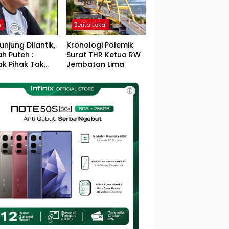
h
Berita Lokal
unjung Dilantik,
Kronologi Polemik
h Puteh :
Surat THR Ketua RW
k Pihak Tak
Jembatan Lima
s Jefry – Haikal
Pemimpin Kota
ⓘ
sa