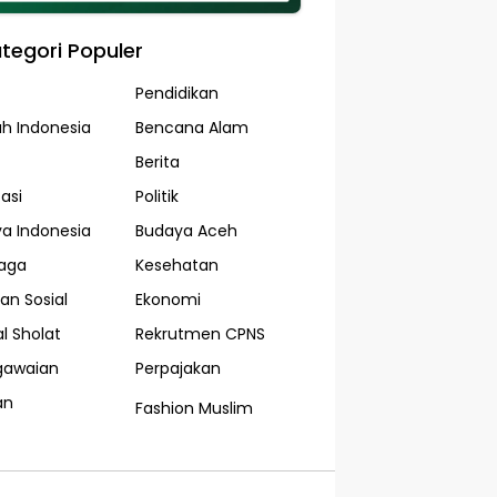
tegori Populer
Pendidikan
ah Indonesia
Bencana Alam
Berita
asi
Politik
a Indonesia
Budaya Aceh
aga
Kesehatan
an Sosial
Ekonomi
l Sholat
Rekrutmen CPNS
gawaian
Perpajakan
an
Fashion Muslim