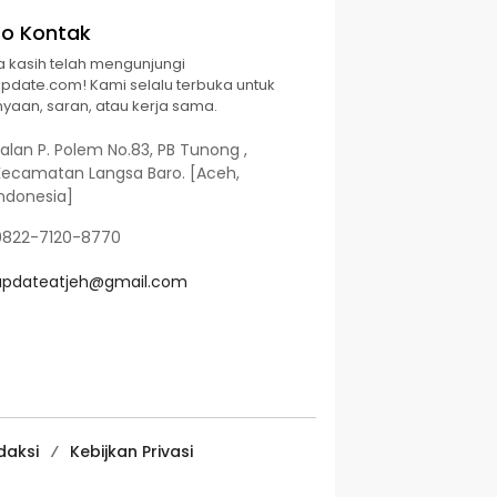
fo Kontak
a kasih telah mengunjungi
Update.com! Kami selalu terbuka untuk
yaan, saran, atau kerja sama.
alan P. Polem No.83, PB Tunong ,
Kecamatan Langsa Baro. [Aceh,
Indonesia]
0822-7120-8770
updateatjeh@gmail.com
daksi
Kebijkan Privasi