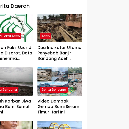
rita Daerah
ta Lokal Aceh
Aceh
an Fakir Uzur di
Dua Indikator Utama
a Disorot, Data
Penyebab Banjir
Penerima
Bandang Aceh
rtanyakan
Tamiang, Gadjah
Puteh Soroti
Kerusakan DAS
ta Bencana
Berita Bencana
ah Korban Jiwa
Video Dampak
a Bumi Sumut
Gempa Bumi Seram
ni
Timur Hari Ini