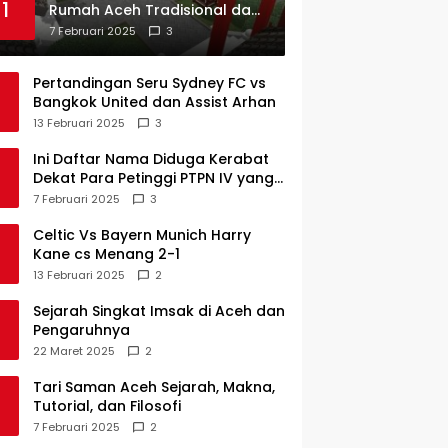
1
Rumah Aceh Tradisional dan
Sejarah Perkembangannya
7 Februari 2025
3
Pertandingan Seru Sydney FC vs
Bangkok United dan Assist Arhan
13 Februari 2025
3
Ini Daftar Nama Diduga Kerabat
Dekat Para Petinggi PTPN IV yang
Lulus PKWT
7 Februari 2025
3
Celtic Vs Bayern Munich Harry
Kane cs Menang 2-1
13 Februari 2025
2
Sejarah Singkat Imsak di Aceh dan
Pengaruhnya
22 Maret 2025
2
Tari Saman Aceh Sejarah, Makna,
Tutorial, dan Filosofi
7 Februari 2025
2