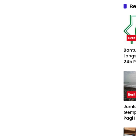
Be
Beri
Bantu
Langs
245 
Dipe
Beri
Juml
Gemp
Pagi I