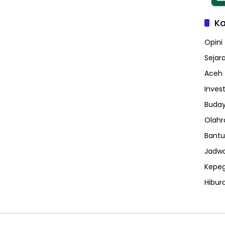
Ka
Opini
Sejar
Aceh
Invest
Buday
Olahr
Bantu
Jadwa
Kepe
Hibur