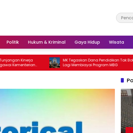
Politik
Hukum & Kriminal
Gaya Hidup
Wisata
n Kinerja
MK Tegaskan Dana Pendidikan Tak Boleh
ementerian
Lagi Membiayai Program MBG
Po