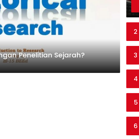
2
gan Penelitian Sejarah?
3
4
5
6