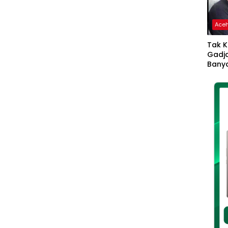
Ace
Tak K
Gadja
Banya
Ikhla
Jadi 
Lang