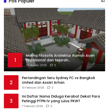
Pos Populer
Makna Filosofis Arsitektur Rumah Aceh
1
Tradisional dan Sejarah
Perkembangannya
7 Februari 2025
3
Pertandingan Seru Sydney FC vs Bangkok
2
United dan Assist Arhan
13 Februari 2025
3
Ini Daftar Nama Diduga Kerabat Dekat Para
3
Petinggi PTPN IV yang Lulus PKWT
7 Februari 2025
3