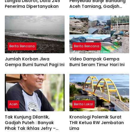
Langsa Disorot, Data 245
Penyebab Banjir Bandang
Penerima Dipertanyakan
Aceh Tamiang, Gadjah
Puteh Soroti Kerusakan
DAS
Berita Bencana
Berita Bencana
Jumlah Korban Jiwa
Video Dampak Gempa
Gempa Bumi Sumut Pagi Ini
Bumi Seram Timur Hari Ini
Aceh
Berita Lokal
Tak Kunjung Dilantik,
Kronologi Polemik Surat
Gadjah Puteh : Banyak
THR Ketua RW Jembatan
Pihak Tak Ikhlas Jefry –
Lima