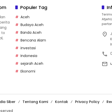
com
Populer Tag
In
Terim
dan
Aceh
Atjeh
berita
pertan
Budaya Aceh
yang
Banda Aceh
p to
J
al,
Bencana Alam
investasi
Indonesia
sejarah Aceh
Ekonomi
ia Siber
Tentang Kami
Kontak
Privacy Policy
Re
reserved