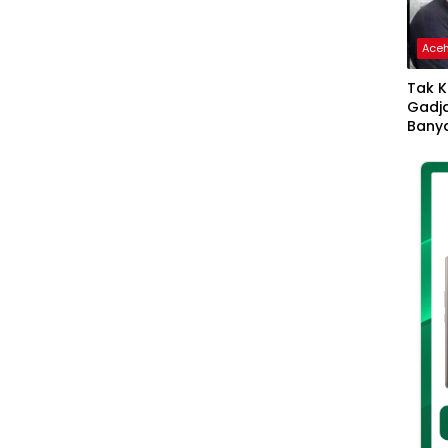
Ace
Tak K
Gadja
Banya
Ikhla
Jadi 
Lang