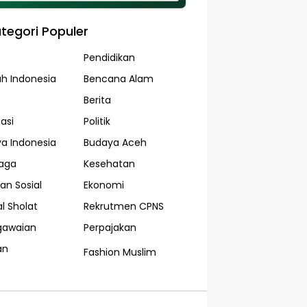
tegori Populer
Pendidikan
ah Indonesia
Bencana Alam
Berita
asi
Politik
a Indonesia
Budaya Aceh
aga
Kesehatan
an Sosial
Ekonomi
l Sholat
Rekrutmen CPNS
gawaian
Perpajakan
an
Fashion Muslim