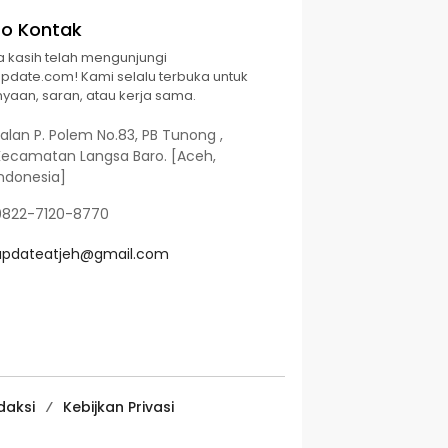
fo Kontak
a kasih telah mengunjungi
Update.com! Kami selalu terbuka untuk
yaan, saran, atau kerja sama.
alan P. Polem No.83, PB Tunong ,
Kecamatan Langsa Baro. [Aceh,
Indonesia]
0822-7120-8770
updateatjeh@gmail.com
daksi
Kebijkan Privasi