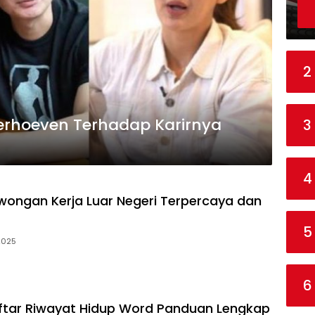
2
rhoeven Terhadap Karirnya
3
4
wongan Kerja Luar Negeri Terpercaya dan
5
 2025
6
ftar Riwayat Hidup Word Panduan Lengkap