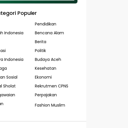
tegori Populer
Pendidikan
ah Indonesia
Bencana Alam
Berita
asi
Politik
a Indonesia
Budaya Aceh
aga
Kesehatan
an Sosial
Ekonomi
l Sholat
Rekrutmen CPNS
gawaian
Perpajakan
an
Fashion Muslim