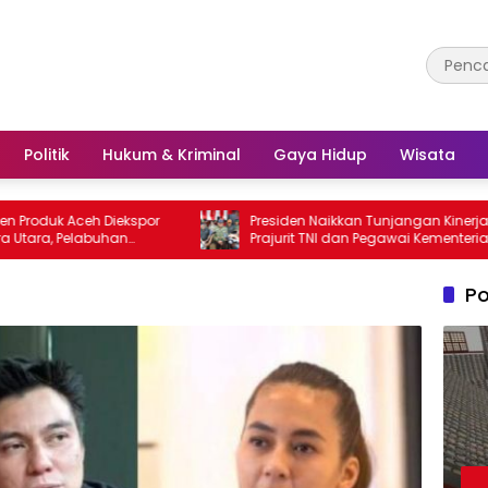
Politik
Hukum & Kriminal
Gaya Hidup
Wisata
Aceh Diekspor
Presiden Naikkan Tunjangan Kinerja
Pelabuhan
Prajurit TNI dan Pegawai Kementerian
r Utama
Pertahanan
Po