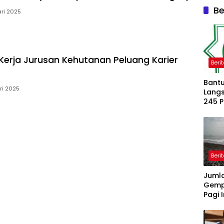
Be
ri 2025
erja Jurusan Kehutanan Peluang Karier
Beri
Bantu
ri 2025
Langs
245 
Dipe
Beri
Juml
Gemp
Pagi I