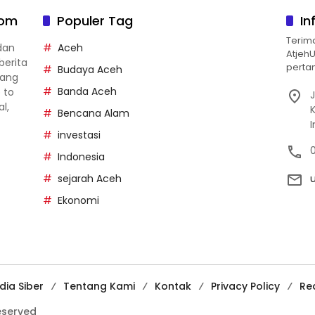
com
Populer Tag
In
Terim
dan
Aceh
Atjeh
berita
pertan
Budaya Aceh
yang
Banda Aceh
p to
J
al,
Bencana Alam
investasi
Indonesia
sejarah Aceh
Ekonomi
ia Siber
Tentang Kami
Kontak
Privacy Policy
Re
reserved