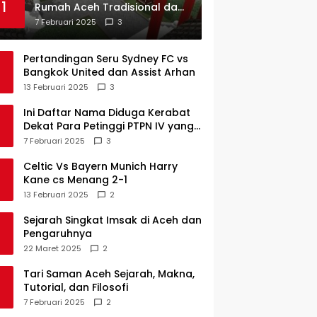
1
Rumah Aceh Tradisional dan
Sejarah Perkembangannya
7 Februari 2025
3
Pertandingan Seru Sydney FC vs
Bangkok United dan Assist Arhan
13 Februari 2025
3
Ini Daftar Nama Diduga Kerabat
Dekat Para Petinggi PTPN IV yang
Lulus PKWT
7 Februari 2025
3
Celtic Vs Bayern Munich Harry
Kane cs Menang 2-1
13 Februari 2025
2
Sejarah Singkat Imsak di Aceh dan
Pengaruhnya
22 Maret 2025
2
Tari Saman Aceh Sejarah, Makna,
Tutorial, dan Filosofi
7 Februari 2025
2