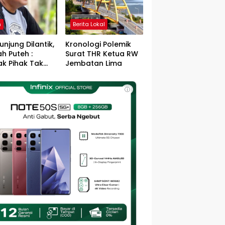
h
Berita Lokal
unjung Dilantik,
Kronologi Polemik
h Puteh :
Surat THR Ketua RW
k Pihak Tak
Jembatan Lima
s Jefry – Haikal
Pemimpin Kota
ⓘ
sa