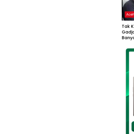
Ace
Tak K
Gadja
Banya
Ikhla
Jadi 
Lang