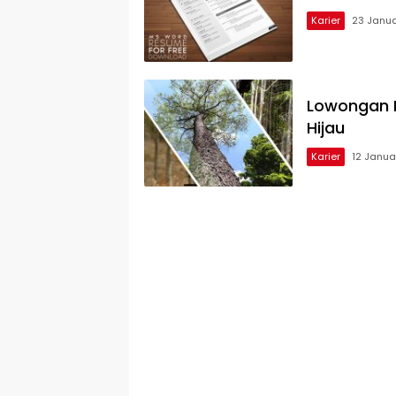
Karier
23 Janua
Lowongan K
Hijau
Karier
12 Janua