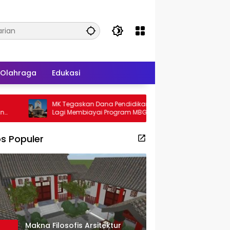
Olahraga
Edukasi
MK Tegaskan Dana Pendidikan Tak Boleh
Gadjah Puteh 
Lagi Membiayai Program MBG
Bahas Mutasi 
s Populer
Makna Filosofis Arsitektur