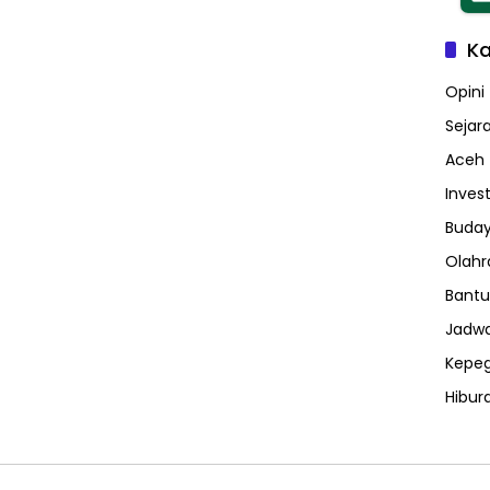
Ka
Opini
Sejar
Aceh
Invest
Buday
Olahr
Bantu
Jadwa
Kepe
Hibur