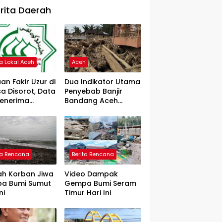
rita Daerah
ta Lokal Aceh
Aceh
an Fakir Uzur di
Dua Indikator Utama
a Disorot, Data
Penyebab Banjir
Penerima
Bandang Aceh
rtanyakan
Tamiang, Gadjah
Puteh Soroti
Kerusakan DAS
ta Bencana
Berita Bencana
ah Korban Jiwa
Video Dampak
a Bumi Sumut
Gempa Bumi Seram
ni
Timur Hari Ini