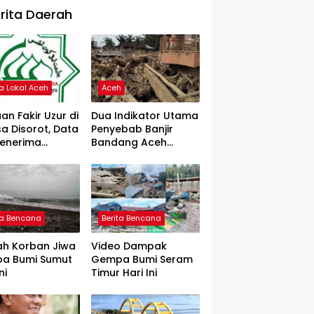
rita Daerah
ta Lokal Aceh
Aceh
an Fakir Uzur di
Dua Indikator Utama
a Disorot, Data
Penyebab Banjir
Penerima
Bandang Aceh
rtanyakan
Tamiang, Gadjah
Puteh Soroti
Kerusakan DAS
ta Bencana
Berita Bencana
ah Korban Jiwa
Video Dampak
a Bumi Sumut
Gempa Bumi Seram
ni
Timur Hari Ini