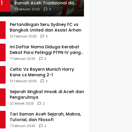
1
Rumah Aceh Tradisional dan
Sejarah Perkembangannya
7 Februari 2025
3
Pertandingan Seru Sydney FC vs
Bangkok United dan Assist Arhan
13 Februari 2025
3
Ini Daftar Nama Diduga Kerabat
Dekat Para Petinggi PTPN IV yang
Lulus PKWT
7 Februari 2025
3
Celtic Vs Bayern Munich Harry
Kane cs Menang 2-1
13 Februari 2025
2
Sejarah Singkat Imsak di Aceh dan
Pengaruhnya
22 Maret 2025
2
Tari Saman Aceh Sejarah, Makna,
Tutorial, dan Filosofi
7 Februari 2025
2