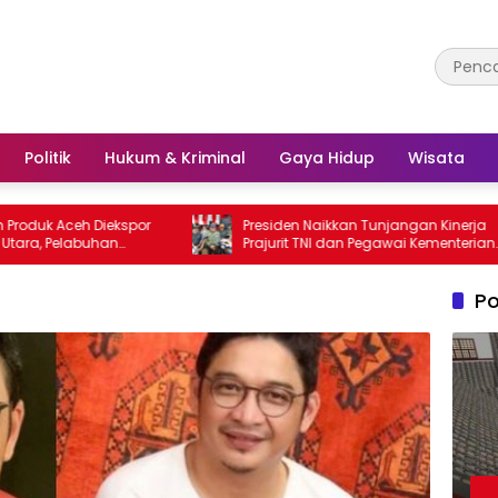
Politik
Hukum & Kriminal
Gaya Hidup
Wisata
ceh Diekspor
Presiden Naikkan Tunjangan Kinerja
labuhan
Prajurit TNI dan Pegawai Kementerian
Utama
Pertahanan
Po