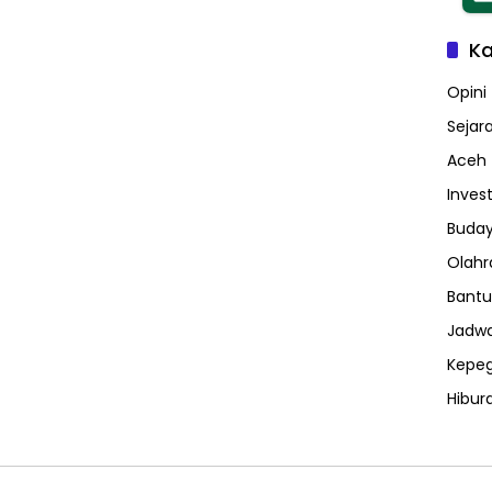
Ka
Opini
Sejar
Aceh
Invest
Buday
Olahr
Bantu
Jadwa
Kepe
Hibur