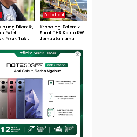
h
Berita Lokal
unjung Dilantik,
Kronologi Polemik
h Puteh :
Surat THR Ketua RW
k Pihak Tak
Jembatan Lima
s Jefry – Haikal
Pemimpin Kota
ⓘ
sa