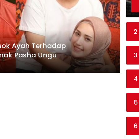
2
ok Ayah Terhadap
nak Pasha Ungu
3
4
5
6