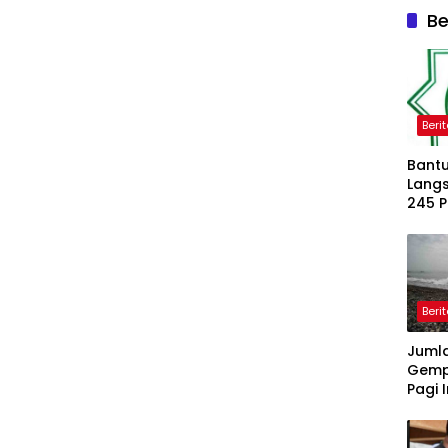
Be
Beri
Bantu
Langs
245 
Dipe
Beri
Juml
Gemp
Pagi I