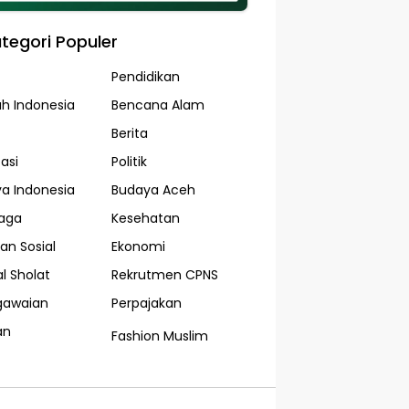
tegori Populer
Pendidikan
ah Indonesia
Bencana Alam
Berita
asi
Politik
a Indonesia
Budaya Aceh
aga
Kesehatan
an Sosial
Ekonomi
l Sholat
Rekrutmen CPNS
gawaian
Perpajakan
an
Fashion Muslim