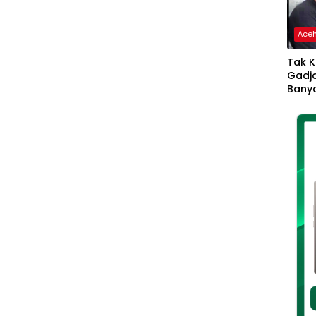
Ace
Tak K
Gadja
Banya
Ikhla
Jadi 
Lang