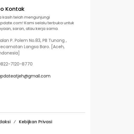
fo Kontak
a kasih telah mengunjungi
Update.com! Kami selalu terbuka untuk
yaan, saran, atau kerja sama.
alan P. Polem No.83, PB Tunong ,
Kecamatan Langsa Baro. [Aceh,
Indonesia]
0822-7120-8770
updateatjeh@gmail.com
daksi
Kebijkan Privasi