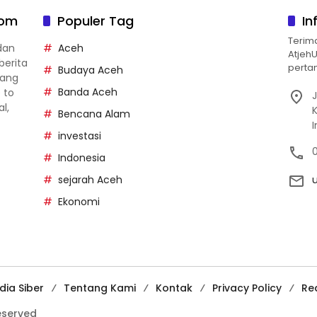
com
Populer Tag
In
Terim
dan
Aceh
Atjeh
berita
pertan
Budaya Aceh
yang
Banda Aceh
p to
J
al,
Bencana Alam
investasi
Indonesia
sejarah Aceh
Ekonomi
ia Siber
Tentang Kami
Kontak
Privacy Policy
Re
reserved