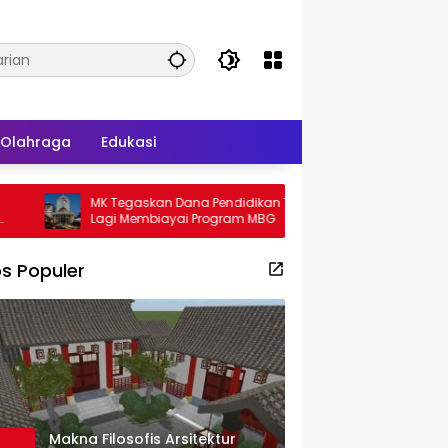
Olahraga
Edukasi
MK Tegaskan Dana Pendidikan Tak Boleh
Gadjah Puteh Su
Lagi Membiayai Program MBG
Bahas Mutasi AS
s Populer
Makna Filosofis Arsitektur