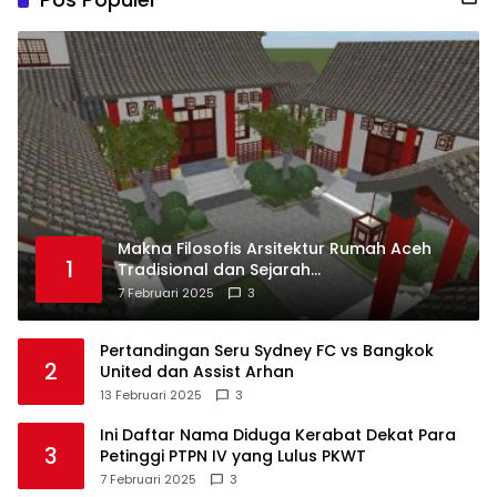
Makna Filosofis Arsitektur Rumah Aceh
1
Tradisional dan Sejarah
Perkembangannya
7 Februari 2025
3
Pertandingan Seru Sydney FC vs Bangkok
2
United dan Assist Arhan
13 Februari 2025
3
Ini Daftar Nama Diduga Kerabat Dekat Para
3
Petinggi PTPN IV yang Lulus PKWT
7 Februari 2025
3