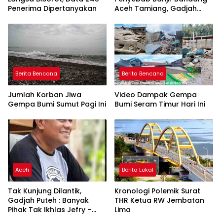
Penerima Dipertanyakan
Aceh Tamiang, Gadjah
Puteh Soroti Kerusakan
DAS
Berita Bencana
Berita Bencana
Jumlah Korban Jiwa
Video Dampak Gempa
Gempa Bumi Sumut Pagi Ini
Bumi Seram Timur Hari Ini
Aceh
Berita Lokal
Tak Kunjung Dilantik,
Kronologi Polemik Surat
Gadjah Puteh : Banyak
THR Ketua RW Jembatan
Pihak Tak Ikhlas Jefry –
Lima
Haikal Jadi Pemimpin Kota