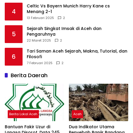
Celtic Vs Bayern Munich Harry Kane cs
4
Menang 2-1
13 Februari 2025
2
Sejarah Singkat Imsak di Aceh dan
5
Pengaruhnya
22 Maret 2025
2
Tari Saman Aceh Sejarah, Makna, Tutorial, dan
6
Filosofi
7 Februari 2025
2
Berita Daerah
Berita Lokal Aceh
Aceh
Bantuan Fakir Uzur di
Dua Indikator Utama
Langsa Disorot, Data 245
Penyebab Banjir Bandang