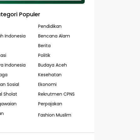
tegori Populer
Pendidikan
ah Indonesia
Bencana Alam
Berita
asi
Politik
a Indonesia
Budaya Aceh
aga
Kesehatan
an Sosial
Ekonomi
l Sholat
Rekrutmen CPNS
gawaian
Perpajakan
an
Fashion Muslim