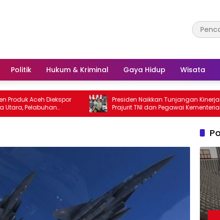
Politik
Hukum & Kriminal
Gaya Hidup
Wisata
 Aceh Diekspor
Presiden Naikkan Tunjangan Kinerja
Pelabuhan
Prajurit TNI dan Pegawai Kementerian
ur Utama
Pertahanan
Po