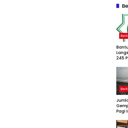
Be
Beri
Bantu
Langs
245 
Dipe
Beri
Juml
Gemp
Pagi I