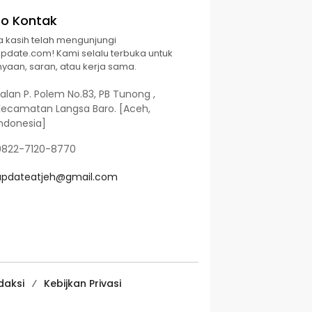
fo Kontak
a kasih telah mengunjungi
Update.com! Kami selalu terbuka untuk
yaan, saran, atau kerja sama.
alan P. Polem No.83, PB Tunong ,
Kecamatan Langsa Baro. [Aceh,
Indonesia]
0822-7120-8770
updateatjeh@gmail.com
daksi
Kebijkan Privasi