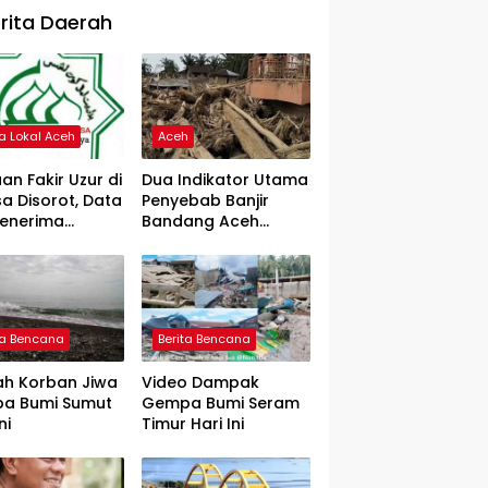
rita Daerah
ta Lokal Aceh
Aceh
an Fakir Uzur di
Dua Indikator Utama
a Disorot, Data
Penyebab Banjir
Penerima
Bandang Aceh
rtanyakan
Tamiang, Gadjah
Puteh Soroti
Kerusakan DAS
ta Bencana
Berita Bencana
ah Korban Jiwa
Video Dampak
a Bumi Sumut
Gempa Bumi Seram
ni
Timur Hari Ini