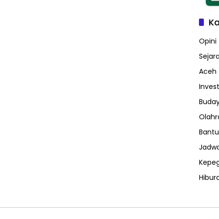
Ka
Opini
Sejar
Aceh
Invest
Buday
Olahr
Bantu
Jadwa
Kepe
Hibur