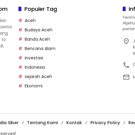
com
Populer Tag
In
Terim
dan
Aceh
Atjeh
berita
pertan
Budaya Aceh
yang
Banda Aceh
p to
J
al,
Bencana Alam
investasi
Indonesia
sejarah Aceh
Ekonomi
ia Siber
Tentang Kami
Kontak
Privacy Policy
Re
reserved