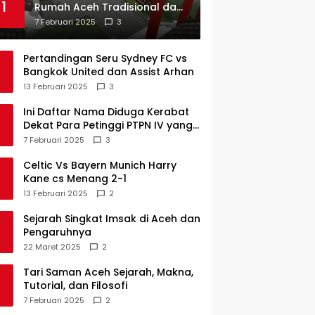
1
Rumah Aceh Tradisional dan
Sejarah Perkembangannya
7 Februari 2025
3
Pertandingan Seru Sydney FC vs
Bangkok United dan Assist Arhan
13 Februari 2025
3
Ini Daftar Nama Diduga Kerabat
Dekat Para Petinggi PTPN IV yang
Lulus PKWT
7 Februari 2025
3
Celtic Vs Bayern Munich Harry
Kane cs Menang 2-1
13 Februari 2025
2
Sejarah Singkat Imsak di Aceh dan
Pengaruhnya
22 Maret 2025
2
Tari Saman Aceh Sejarah, Makna,
Tutorial, dan Filosofi
7 Februari 2025
2