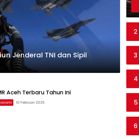
2
un Jenderal TNI dan Sipil
3
4
R Aceh Terbaru Tahun Ini
5
konomi
10 Februari 2025
6