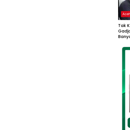
Ace
Tak K
Gadja
Banya
Ikhla
Jadi 
Lang