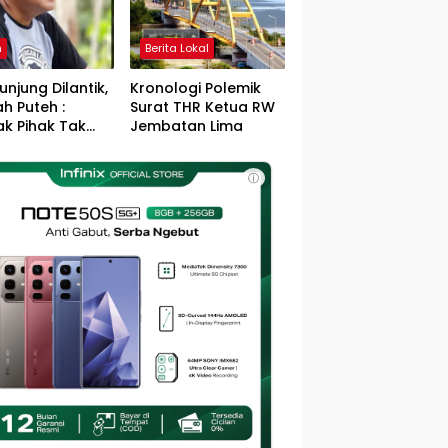
h
Berita Lokal
unjung Dilantik,
Kronologi Polemik
h Puteh :
Surat THR Ketua RW
k Pihak Tak
Jembatan Lima
s Jefry – Haikal
Pemimpin Kota
ⓘ
sa