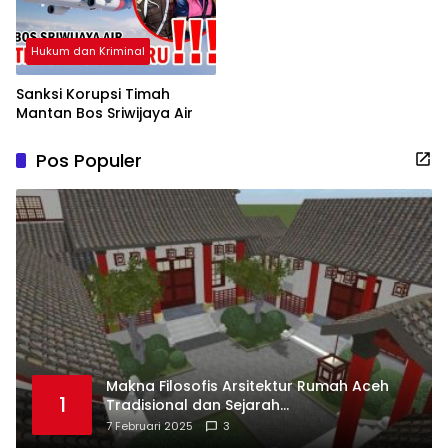
Hukum dan Kriminal
Sanksi Korupsi Timah
Mantan Bos Sriwijaya Air
Pos Populer
Makna Filosofis Arsitektur Rumah Aceh
1
Tradisional dan Sejarah
Perkembangannya
7 Februari 2025
3