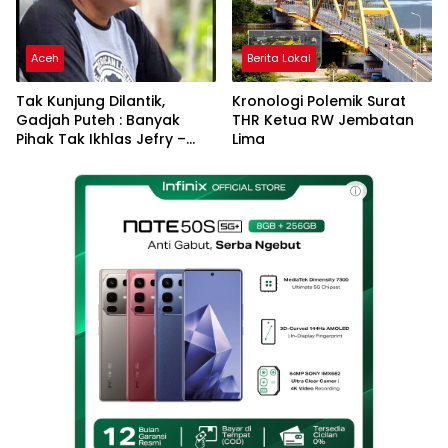
Aceh
Berita Lokal
Tak Kunjung Dilantik,
Kronologi Polemik Surat
Gadjah Puteh : Banyak
THR Ketua RW Jembatan
Pihak Tak Ikhlas Jefry –
Lima
Haikal Jadi Pemimpin Kota
Langsa
ⓘ