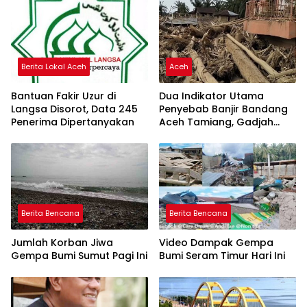
Berita Lokal Aceh
Aceh
Bantuan Fakir Uzur di
Dua Indikator Utama
Langsa Disorot, Data 245
Penyebab Banjir Bandang
Penerima Dipertanyakan
Aceh Tamiang, Gadjah
Puteh Soroti Kerusakan
DAS
Berita Bencana
Berita Bencana
Jumlah Korban Jiwa
Video Dampak Gempa
Gempa Bumi Sumut Pagi Ini
Bumi Seram Timur Hari Ini