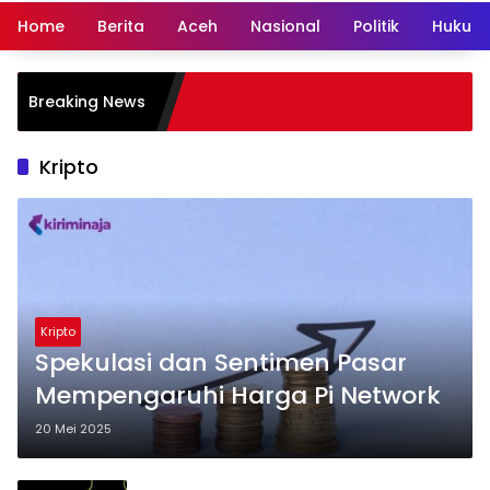
Home
Berita
Aceh
Nasional
Politik
Hukum 
Dedi
Breaking News
Polr
Car
Kripto
Kripto
Spekulasi dan Sentimen Pasar
Mempengaruhi Harga Pi Network
20 Mei 2025