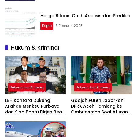
Harga Bitcoin Cash Analisis dan Prediksi
Kripto
5 Februari 2025
Hukum & Kriminal
Hukum dan Kriminal
Hukum dan Kriminal
LBH Kantara Dukung
Gadjah Puteh Laporkan
Arahan Menkeu Purbaya
DPRK Aceh Tamiang ke
dan Siap Bantu Dirjen Bea
Ombudsman Soal Aturan
Cukai Perkuat Reformasi
BKD
Penindakan