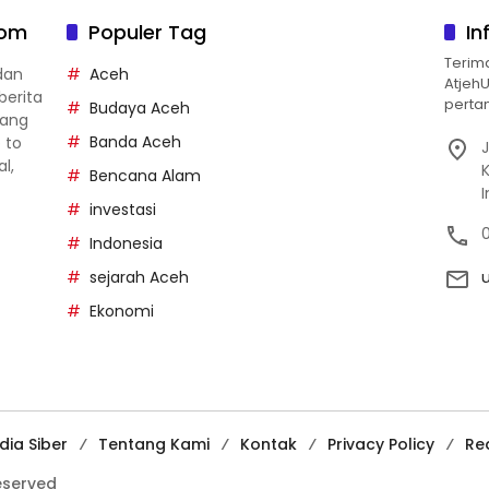
com
Populer Tag
In
Terim
dan
Aceh
Atjeh
berita
pertan
Budaya Aceh
yang
Banda Aceh
p to
J
al,
Bencana Alam
investasi
Indonesia
sejarah Aceh
Ekonomi
ia Siber
Tentang Kami
Kontak
Privacy Policy
Re
reserved