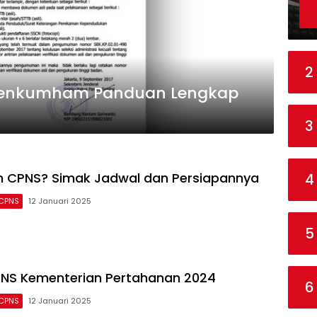
2
menkumham Panduan Lengkap
3
n CPNS? Simak Jadwal dan Persiapannya
4
 CPNS
12 Januari 2025
5
PNS Kementerian Pertahanan 2024
6
 CPNS
12 Januari 2025