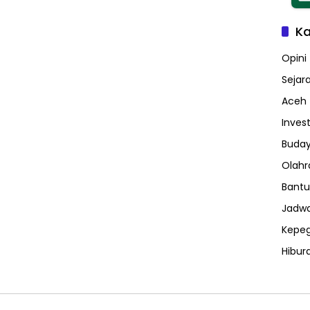
Ka
Opini
Sejar
Aceh
Invest
Buday
Olahr
Bantu
Jadwa
Kepe
Hibur