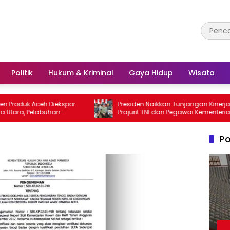
Politik
Hukum & Kriminal
Gaya Hidup
Wisata
k Aceh Diekspor
Presiden Naikkan Tunjangan Kinerja
 Pelabuhan
Prajurit TNI dan Pegawai Kementerian
lur Utama
Pertahanan
Po