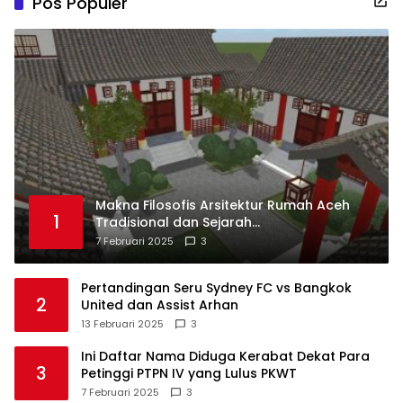
Pos Populer
Makna Filosofis Arsitektur Rumah Aceh
1
Tradisional dan Sejarah
Perkembangannya
7 Februari 2025
3
Pertandingan Seru Sydney FC vs Bangkok
2
United dan Assist Arhan
13 Februari 2025
3
Ini Daftar Nama Diduga Kerabat Dekat Para
3
Petinggi PTPN IV yang Lulus PKWT
7 Februari 2025
3