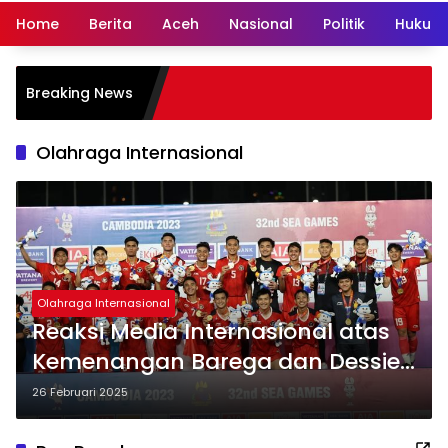
Home
Berita
Aceh
Nasional
Politik
Hukum 
Breaking News
Olahraga Internasional
Olahraga Internasional
Reaksi Media Internasional atas
Kemenangan Barega dan Dessie
di Seville
26 Februari 2025