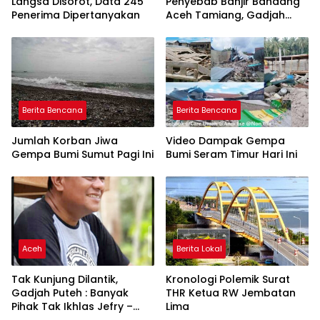
Langsa Disorot, Data 245
Penyebab Banjir Bandang
Penerima Dipertanyakan
Aceh Tamiang, Gadjah
Puteh Soroti Kerusakan
DAS
Berita Bencana
Berita Bencana
Jumlah Korban Jiwa
Video Dampak Gempa
Gempa Bumi Sumut Pagi Ini
Bumi Seram Timur Hari Ini
Aceh
Berita Lokal
Tak Kunjung Dilantik,
Kronologi Polemik Surat
Gadjah Puteh : Banyak
THR Ketua RW Jembatan
Pihak Tak Ikhlas Jefry –
Lima