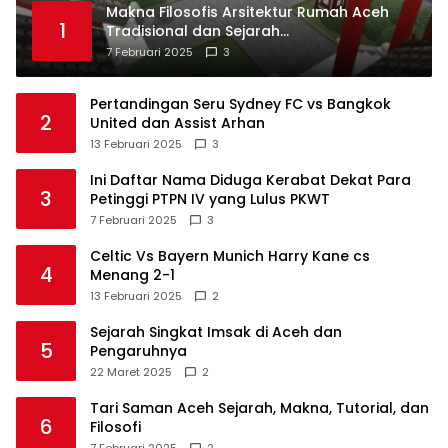
Makna Filosofis Arsitektur Rumah Aceh
1
Tradisional dan Sejarah
Perkembangannya
7 Februari 2025
3
Pertandingan Seru Sydney FC vs Bangkok
2
United dan Assist Arhan
13 Februari 2025
3
Ini Daftar Nama Diduga Kerabat Dekat Para
3
Petinggi PTPN IV yang Lulus PKWT
7 Februari 2025
3
Celtic Vs Bayern Munich Harry Kane cs
4
Menang 2-1
13 Februari 2025
2
Sejarah Singkat Imsak di Aceh dan
5
Pengaruhnya
22 Maret 2025
2
Tari Saman Aceh Sejarah, Makna, Tutorial, dan
6
Filosofi