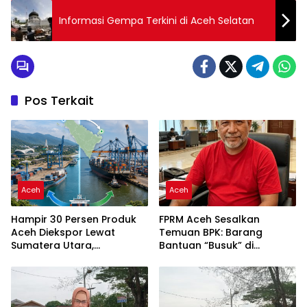
Informasi Gempa Terkini di Aceh Selatan
Pos Terkait
Aceh
Aceh
Hampir 30 Persen Produk
FPRM Aceh Sesalkan
Aceh Diekspor Lewat
Temuan BPK: Barang
Sumatera Utara,
Bantuan “Busuk” di
Pelabuhan Daerah Belum
Gudang Dinsos Kota
Jadi Jalur Utama
Langsa Akibat Tidak
Terawat