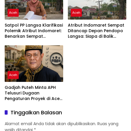
Aceh
Aceh
Satpol PP Langsa Klarifikasi
Atribut Indomaret Sempat
Polemik Atribut Indomaret:
Ditancap Depan Pendopo
Benarkan Sempat
Langsa: Siapa di Balik
Terpasang di Depan
Keberanian Ini?
ⓘ
Pendopo, Kini Sudah
Ditertibkan
Aceh
Gadjah Puteh Minta APH
Telusuri Dugaan
Pengaturan Proyek di Aceh
Tamiang
Tinggalkan Balasan
Alamat email Anda tidak akan dipublikasikan.
Ruas yang
wajib ditandai
*