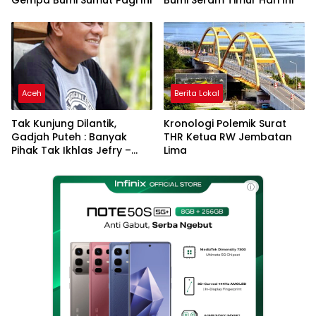
Aceh
Berita Lokal
Tak Kunjung Dilantik,
Kronologi Polemik Surat
Gadjah Puteh : Banyak
THR Ketua RW Jembatan
Pihak Tak Ikhlas Jefry –
Lima
Haikal Jadi Pemimpin Kota
Langsa
ⓘ