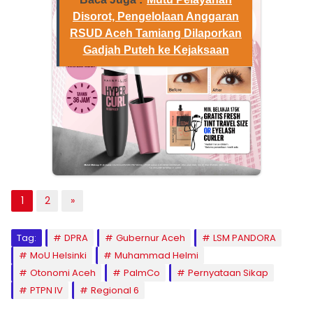
Disorot, Pengelolaan Anggaran
RSUD Aceh Tamiang Dilaporkan
Gadjah Puteh ke Kejaksaan
1
2
»
Tag:
DPRA
Gubernur Aceh
LSM PANDORA
MoU Helsinki
Muhammad Helmi
Otonomi Aceh
PalmCo
Pernyataan Sikap
PTPN IV
Regional 6