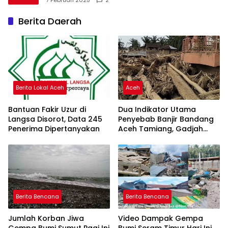
7 Februari 2025
2
Berita Daerah
Berita Lokal Aceh
Aceh
Bantuan Fakir Uzur di
Dua Indikator Utama
Langsa Disorot, Data 245
Penyebab Banjir Bandang
Penerima Dipertanyakan
Aceh Tamiang, Gadjah
Puteh Soroti Kerusakan
DAS
Berita Bencana
Berita Bencana
Jumlah Korban Jiwa
Video Dampak Gempa
Gempa Bumi Sumut Pagi Ini
Bumi Seram Timur Hari Ini