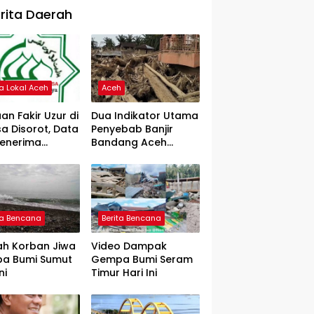
rita Daerah
ta Lokal Aceh
Aceh
an Fakir Uzur di
Dua Indikator Utama
a Disorot, Data
Penyebab Banjir
Penerima
Bandang Aceh
rtanyakan
Tamiang, Gadjah
Puteh Soroti
Kerusakan DAS
ta Bencana
Berita Bencana
ah Korban Jiwa
Video Dampak
a Bumi Sumut
Gempa Bumi Seram
ni
Timur Hari Ini