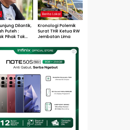
h
Berita Lokal
unjung Dilantik,
Kronologi Polemik
h Puteh :
Surat THR Ketua RW
k Pihak Tak
Jembatan Lima
s Jefry – Haikal
Pemimpin Kota
ⓘ
sa