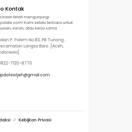
fo Kontak
a kasih telah mengunjungi
Update.com! Kami selalu terbuka untuk
yaan, saran, atau kerja sama.
alan P. Polem No.83, PB Tunong ,
Kecamatan Langsa Baro. [Aceh,
Indonesia]
0822-7120-8770
updateatjeh@gmail.com
daksi
Kebijkan Privasi