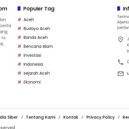
com
Populer Tag
In
Terim
dan
Aceh
Atjeh
berita
pertan
Budaya Aceh
yang
Banda Aceh
p to
J
al,
Bencana Alam
investasi
Indonesia
sejarah Aceh
Ekonomi
ia Siber
Tentang Kami
Kontak
Privacy Policy
Re
reserved