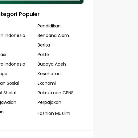
tegori Populer
Pendidikan
ah Indonesia
Bencana Alam
Berita
asi
Politik
a Indonesia
Budaya Aceh
aga
Kesehatan
an Sosial
Ekonomi
l Sholat
Rekrutmen CPNS
gawaian
Perpajakan
an
Fashion Muslim