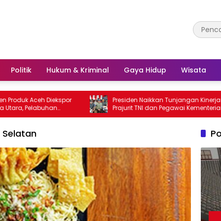
Politik
Hukum & Kriminal
Gaya Hidup
Wisata
Aceh Diekspor
Presiden Naikkan Tunjangan Kinerja
elabuhan
Prajurit TNI dan Pegawai Kementerian
r Utama
Pertahanan
 Selatan
Po