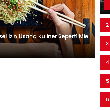
2
l Izin Usaha Kuliner Seperti Mie
3
4
5
6