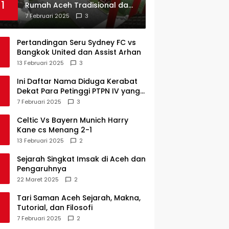
1
Rumah Aceh Tradisional dan
Sejarah Perkembangannya
7 Februari 2025
3
Pertandingan Seru Sydney FC vs
Bangkok United dan Assist Arhan
13 Februari 2025
3
Ini Daftar Nama Diduga Kerabat
Dekat Para Petinggi PTPN IV yang
Lulus PKWT
7 Februari 2025
3
Celtic Vs Bayern Munich Harry
Kane cs Menang 2-1
13 Februari 2025
2
Sejarah Singkat Imsak di Aceh dan
Pengaruhnya
22 Maret 2025
2
Tari Saman Aceh Sejarah, Makna,
Tutorial, dan Filosofi
7 Februari 2025
2