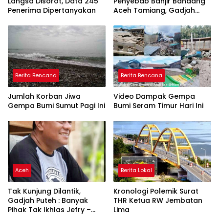
Langsa Disorot, Data 245
Penyebab Banjir Bandang
Penerima Dipertanyakan
Aceh Tamiang, Gadjah
Puteh Soroti Kerusakan
DAS
Berita Bencana
Berita Bencana
Jumlah Korban Jiwa
Video Dampak Gempa
Gempa Bumi Sumut Pagi Ini
Bumi Seram Timur Hari Ini
Aceh
Berita Lokal
Tak Kunjung Dilantik,
Kronologi Polemik Surat
Gadjah Puteh : Banyak
THR Ketua RW Jembatan
Pihak Tak Ikhlas Jefry –
Lima