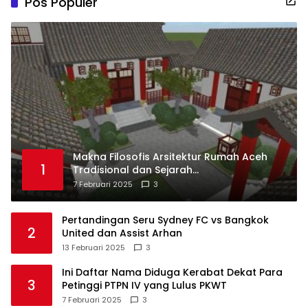
Pos Populer
Makna Filosofis Arsitektur Rumah Aceh
1
Tradisional dan Sejarah
Perkembangannya
7 Februari 2025
3
Pertandingan Seru Sydney FC vs Bangkok
2
United dan Assist Arhan
13 Februari 2025
3
Ini Daftar Nama Diduga Kerabat Dekat Para
3
Petinggi PTPN IV yang Lulus PKWT
7 Februari 2025
3