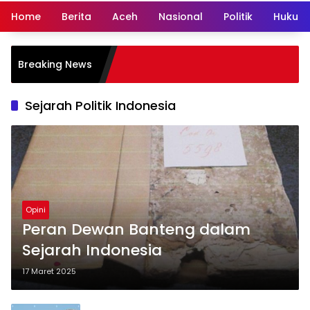
Home
Berita
Aceh
Nasional
Politik
Hukum 
Breaking News
Sejarah Politik Indonesia
Opini
Peran Dewan Banteng dalam
Sejarah Indonesia
17 Maret 2025