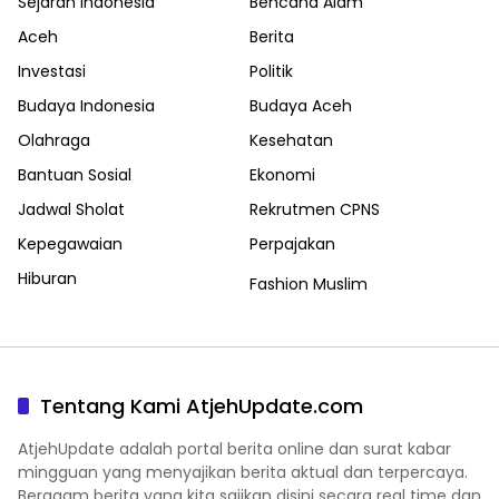
Sejarah Indonesia
Bencana Alam
Aceh
Berita
Investasi
Politik
Budaya Indonesia
Budaya Aceh
Olahraga
Kesehatan
Bantuan Sosial
Ekonomi
Jadwal Sholat
Rekrutmen CPNS
Kepegawaian
Perpajakan
Hiburan
Fashion Muslim
Tentang Kami AtjehUpdate.com
AtjehUpdate adalah portal berita online dan surat kabar
mingguan yang menyajikan berita aktual dan terpercaya.
Beragam berita yang kita sajikan disini secara real time dan