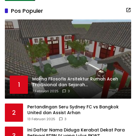
Pos Populer
Makna Filosofis Arsitektur Rumah Aceh
1
Tradisional dan Sejarah
Perkembangannya
7 Februari 2025
3
Pertandingan Seru Sydney FC vs Bangkok
2
United dan Assist Arhan
13 Februari 2025
3
Ini Daftar Nama Diduga Kerabat Dekat Para
3
Petinggi PTPN IV yang Lulus PKWT