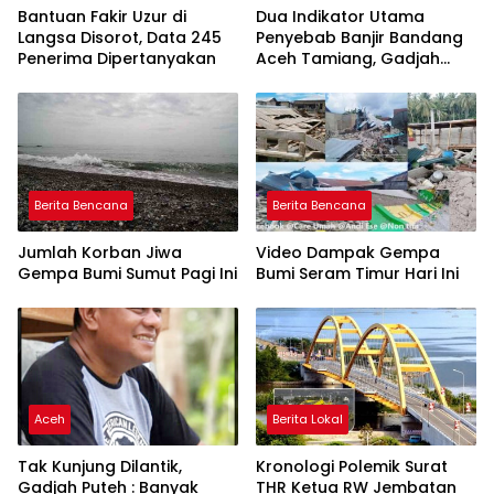
Bantuan Fakir Uzur di
Dua Indikator Utama
Langsa Disorot, Data 245
Penyebab Banjir Bandang
Penerima Dipertanyakan
Aceh Tamiang, Gadjah
Puteh Soroti Kerusakan
DAS
Berita Bencana
Berita Bencana
Jumlah Korban Jiwa
Video Dampak Gempa
Gempa Bumi Sumut Pagi Ini
Bumi Seram Timur Hari Ini
Aceh
Berita Lokal
Tak Kunjung Dilantik,
Kronologi Polemik Surat
Gadjah Puteh : Banyak
THR Ketua RW Jembatan