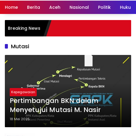
Home
Berita
Aceh
Nasional
Politik
Hukum 
Hampir
Breaking News
Lewat
Daera
Mutasi
Kepegawaian
Pertimbangan BKN dalam
Menyetujui Mutasi M. Nasir
18 Mei 2025