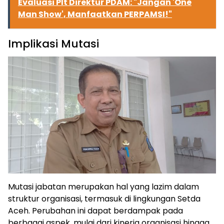
Evaluasi Plt Direktur PDAM: "Jangan 'One
Man Show', Manfaatkan PERPAMSI!"
Implikasi Mutasi
Mutasi jabatan merupakan hal yang lazim dalam
ⓘ
struktur organisasi, termasuk di lingkungan Setda
Aceh. Perubahan ini dapat berdampak pada
berbagai aspek, mulai dari kinerja organisasi hingga