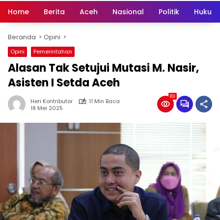
Home
Berita
Aceh
Nasional
Politik
Hukum 
Beranda
Opini
Opini
Pemerintahan
Alasan Tak Setujui Mutasi M. Nasir,
Asisten I Setda Aceh
83
Heri Kontributor
11 Min Baca
18 Mei 2025