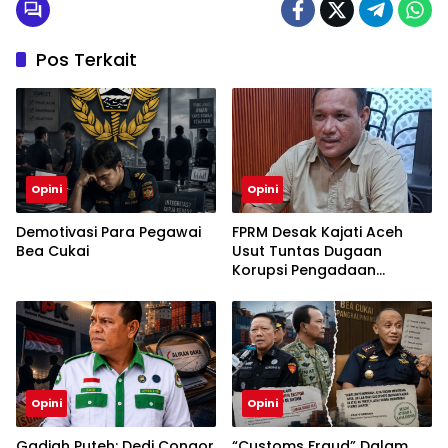
Pos Terkait
Opini
Opini
Demotivasi Para Pegawai
FPRM Desak Kajati Aceh
Bea Cukai
Usut Tuntas Dugaan
Korupsi Pengadaan
Pakaian Sekolah di Kota
Langsa
Opini
Opini
Gadjah Puteh: Dedi Congor
“Customs Fraud” Dalam