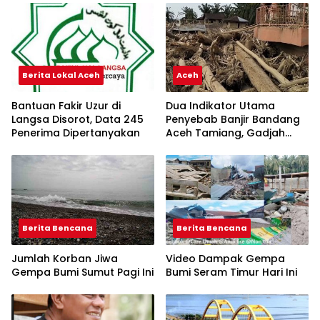
Berita Lokal Aceh
Aceh
Bantuan Fakir Uzur di
Dua Indikator Utama
Langsa Disorot, Data 245
Penyebab Banjir Bandang
Penerima Dipertanyakan
Aceh Tamiang, Gadjah
Puteh Soroti Kerusakan
DAS
Berita Bencana
Berita Bencana
Jumlah Korban Jiwa
Video Dampak Gempa
Gempa Bumi Sumut Pagi Ini
Bumi Seram Timur Hari Ini