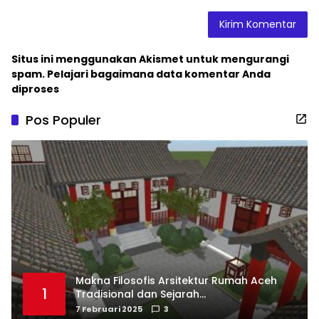
Situs ini menggunakan Akismet untuk mengurangi
spam.
Pelajari bagaimana data komentar Anda
diproses
Pos Populer
Makna Filosofis Arsitektur Rumah Aceh
1
Tradisional dan Sejarah
Perkembangannya
7 Februari 2025
3