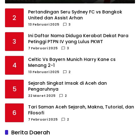
Pertandingan Seru Sydney FC vs Bangkok
2
United dan Assist Arhan
13 Februari 2025
3
Ini Daftar Nama Diduga Kerabat Dekat Para
3
Petinggi PTPN IV yang Lulus PKWT
7 Februari 2025
3
Celtic Vs Bayern Munich Harry Kane cs
4
Menang 2-1
13 Februari 2025
2
Sejarah Singkat Imsak di Aceh dan
5
Pengaruhnya
22 Maret 2025
2
Tari Saman Aceh Sejarah, Makna, Tutorial, dan
6
Filosofi
7 Februari 2025
2
Berita Daerah