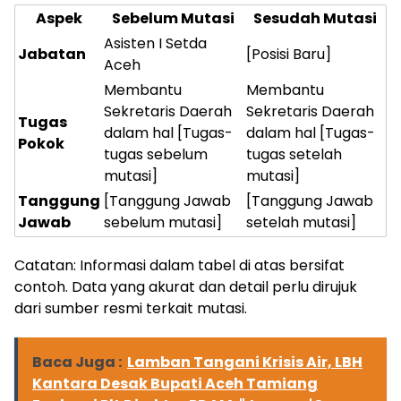
Aspek
Sebelum Mutasi
Sesudah Mutasi
Asisten I Setda
Jabatan
[Posisi Baru]
Aceh
Membantu
Membantu
Sekretaris Daerah
Sekretaris Daerah
Tugas
dalam hal [Tugas-
dalam hal [Tugas-
Pokok
tugas sebelum
tugas setelah
mutasi]
mutasi]
Tanggung
[Tanggung Jawab
[Tanggung Jawab
Jawab
sebelum mutasi]
setelah mutasi]
Catatan: Informasi dalam tabel di atas bersifat
contoh. Data yang akurat dan detail perlu dirujuk
dari sumber resmi terkait mutasi.
Baca Juga :
​Lamban Tangani Krisis Air, LBH
Kantara Desak Bupati Aceh Tamiang