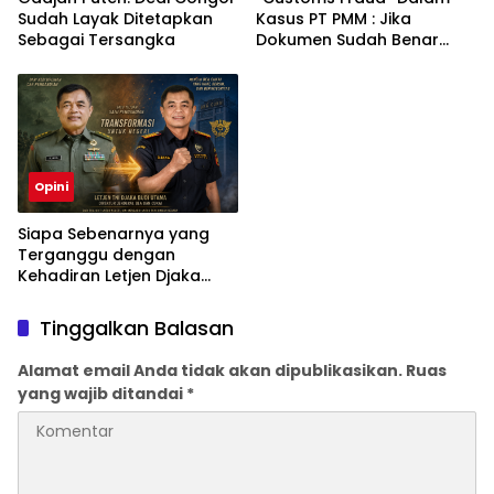
Sudah Layak Ditetapkan
Kasus PT PMM : Jika
Sebagai Tersangka
Dokumen Sudah Benar
Mengapa Kapal Ditangkap
?
Opini
Siapa Sebenarnya yang
Terganggu dengan
Kehadiran Letjen Djaka
Budi Utama di Bea Cukai
sebagai Dirjen Bea Cukai?
Tinggalkan Balasan
Alamat email Anda tidak akan dipublikasikan.
Ruas
yang wajib ditandai
*