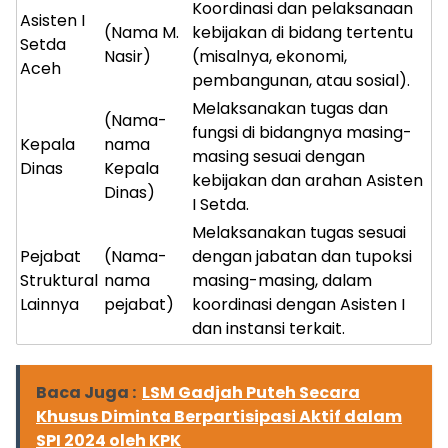
Koordinasi dan pelaksanaan
Asisten I
(Nama M.
kebijakan di bidang tertentu
Setda
Nasir)
(misalnya, ekonomi,
Aceh
pembangunan, atau sosial).
Melaksanakan tugas dan
(Nama-
fungsi di bidangnya masing-
Kepala
nama
masing sesuai dengan
Dinas
Kepala
kebijakan dan arahan Asisten
Dinas)
I Setda.
Melaksanakan tugas sesuai
Pejabat
(Nama-
dengan jabatan dan tupoksi
Struktural
nama
masing-masing, dalam
Lainnya
pejabat)
koordinasi dengan Asisten I
dan instansi terkait.
Baca Juga :
LSM Gadjah Puteh Secara
Khusus Diminta Berpartisipasi Aktif dalam
SPI 2024 oleh KPK