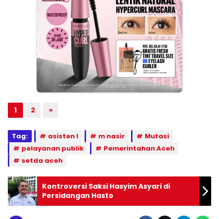
1
2
»
Tag:
asisten I
m nasir
Mutasi
pelayanan publik
Pemerintahan Aceh
setda aceh
Kontroversi Saksi Hasyim Asyari di
Persidangan Hasto