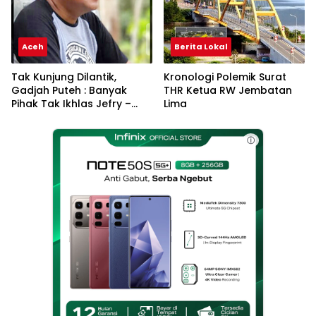
Aceh
Berita Lokal
Tak Kunjung Dilantik,
Kronologi Polemik Surat
Gadjah Puteh : Banyak
THR Ketua RW Jembatan
Pihak Tak Ikhlas Jefry –
Lima
Haikal Jadi Pemimpin Kota
Langsa
ⓘ