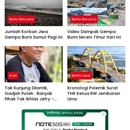
Berita Bencana
Berita Bencana
Jumlah Korban Jiwa
Video Dampak Gempa
Gempa Bumi Sumut Pagi Ini
Bumi Seram Timur Hari Ini
Aceh
Berita Lokal
Tak Kunjung Dilantik,
Kronologi Polemik Surat
Gadjah Puteh : Banyak
THR Ketua RW Jembatan
Pihak Tak Ikhlas Jefry –
Lima
Haikal Jadi Pemimpin Kota
Langsa
ⓘ