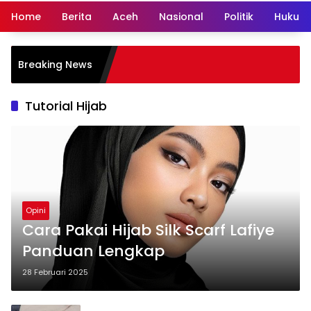
Home
Berita
Aceh
Nasional
Politik
Hukum 
Breaking News
Tutorial Hijab
Opini
Cara Pakai Hijab Silk Scarf Lafiye
Panduan Lengkap
28 Februari 2025