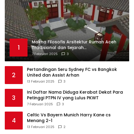
Makna Filosofis Arsitektur Rumah Aceh
1
Tradisional dan Sejarah
Perkembangannya
7 Februari 2025
3
Pertandingan Seru Sydney FC vs Bangkok
2
United dan Assist Arhan
13 Februari 2025
3
Ini Daftar Nama Diduga Kerabat Dekat Para
3
Petinggi PTPN IV yang Lulus PKWT
7 Februari 2025
3
Celtic Vs Bayern Munich Harry Kane cs
4
Menang 2-1
13 Februari 2025
2