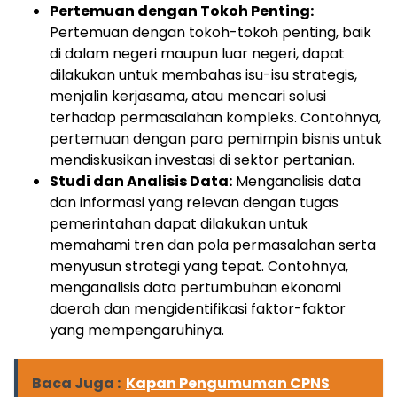
Pertemuan dengan Tokoh Penting:
Pertemuan dengan tokoh-tokoh penting, baik
di dalam negeri maupun luar negeri, dapat
dilakukan untuk membahas isu-isu strategis,
menjalin kerjasama, atau mencari solusi
terhadap permasalahan kompleks. Contohnya,
pertemuan dengan para pemimpin bisnis untuk
mendiskusikan investasi di sektor pertanian.
Studi dan Analisis Data:
Menganalisis data
dan informasi yang relevan dengan tugas
pemerintahan dapat dilakukan untuk
memahami tren dan pola permasalahan serta
menyusun strategi yang tepat. Contohnya,
menganalisis data pertumbuhan ekonomi
daerah dan mengidentifikasi faktor-faktor
yang mempengaruhinya.
Baca Juga :
Kapan Pengumuman CPNS