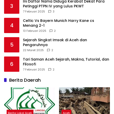
Ini Daftar Nama Diduga Kerabat Dekat Para
3
Petinggi PTPN IV yang Lulus PKWT
7 Februari 2025
3
Celtic Vs Bayern Munich Harry Kane cs
4
Menang 2-1
13 Februari 2025
2
Sejarah Singkat Imsak di Aceh dan
5
Pengaruhnya
22 Maret 2025
2
Tari Saman Aceh Sejarah, Makna, Tutorial, dan
6
Filosofi
7 Februari 2025
2
Berita Daerah
Berita Lokal Aceh
Aceh