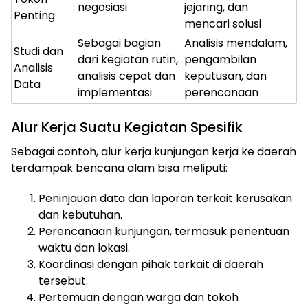
negosiasi
jejaring, dan
Penting
mencari solusi
Sebagai bagian
Analisis mendalam,
Studi dan
dari kegiatan rutin,
pengambilan
Analisis
analisis cepat dan
keputusan, dan
Data
implementasi
perencanaan
Alur Kerja Suatu Kegiatan Spesifik
Sebagai contoh, alur kerja kunjungan kerja ke daerah
terdampak bencana alam bisa meliputi:
Peninjauan data dan laporan terkait kerusakan
dan kebutuhan.
Perencanaan kunjungan, termasuk penentuan
waktu dan lokasi.
Koordinasi dengan pihak terkait di daerah
tersebut.
Pertemuan dengan warga dan tokoh