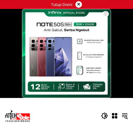
Langsung
×
Tutup Disini
ke
konten
ⓘ