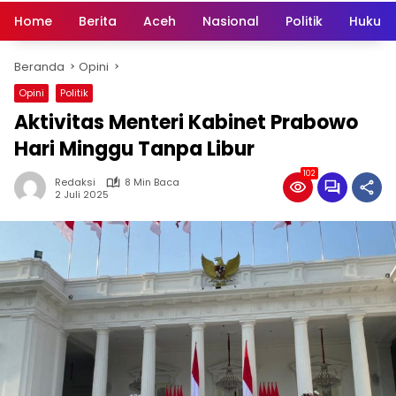
Home
Berita
Aceh
Nasional
Politik
Hukum 
Beranda
Opini
Opini
Politik
Aktivitas Menteri Kabinet Prabowo
Hari Minggu Tanpa Libur
102
Redaksi
8 Min Baca
2 Juli 2025