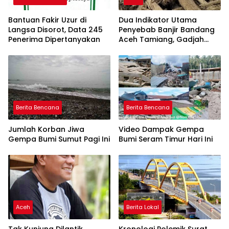
Bantuan Fakir Uzur di
Dua Indikator Utama
Langsa Disorot, Data 245
Penyebab Banjir Bandang
Penerima Dipertanyakan
Aceh Tamiang, Gadjah
Puteh Soroti Kerusakan
DAS
Berita Bencana
Berita Bencana
Jumlah Korban Jiwa
Video Dampak Gempa
Gempa Bumi Sumut Pagi Ini
Bumi Seram Timur Hari Ini
Aceh
Berita Lokal
Tak Kunjung Dilantik,
Kronologi Polemik Surat