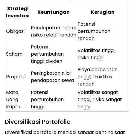
Strategi
Keuntungan
Kerugian
Investasi
Potensi
Pendapatan tetap,
Obligasi
pertumbuhan
risiko relatif rendah
rendah
Potensi
Volatilitas tinggi,
Saham
pertumbuhan
risiko tinggi
tinggi, dividen
Biaya perawatan
Peningkatan nilai,
Properti
tinggi, likuiditas
pendapatan sewa
rendah
Mata
Potensi
Volatilitas sangat
Uang
pertumbuhan
tinggi, risiko sangat
Kripto
tinggi
tinggi
Diversifikasi Portofolio
Diversifikasi portofolio menjadi sangat penting saat