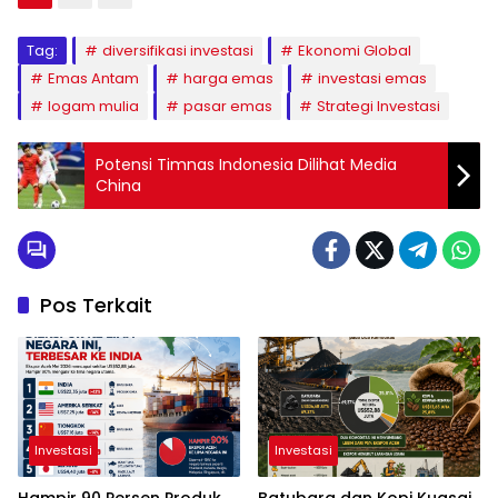
Tag:
diversifikasi investasi
Ekonomi Global
Emas Antam
harga emas
investasi emas
logam mulia
pasar emas
Strategi Investasi
Potensi Timnas Indonesia Dilihat Media
China
Pos Terkait
Investasi
Investasi
Hampir 90 Persen Produk
Batubara dan Kopi Kuasai