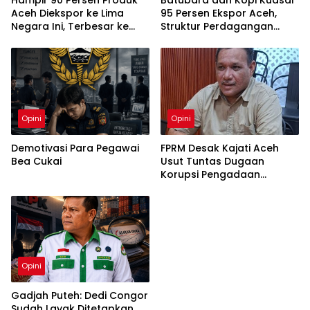
Aceh Diekspor ke Lima
95 Persen Ekspor Aceh,
Negara Ini, Terbesar ke
Struktur Perdagangan
India
Masih Bertumpu pada Dua
Komoditas
Opini
Opini
Demotivasi Para Pegawai
FPRM Desak Kajati Aceh
Bea Cukai
Usut Tuntas Dugaan
Korupsi Pengadaan
Pakaian Sekolah di Kota
Langsa
Opini
Gadjah Puteh: Dedi Congor
Sudah Layak Ditetapkan