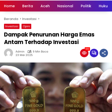
Home
Berita
Aceh
Nasional
Politik
Hukum 
Beranda
Investasi
Investasi
Opini
Dampak Penurunan Harga Emas
Antam Terhadap Investasi
100
Admin
9 Min Baca
23 Mei 2025