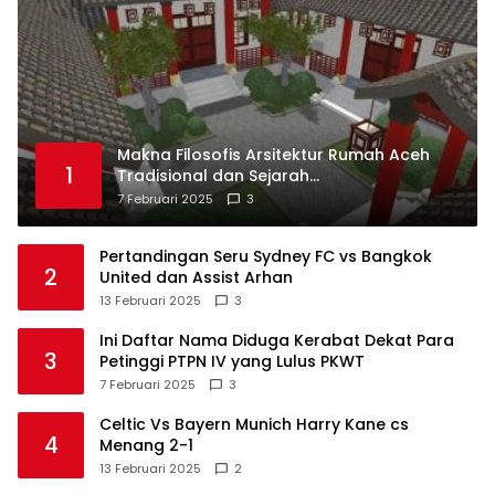
Makna Filosofis Arsitektur Rumah Aceh
1
Tradisional dan Sejarah
Perkembangannya
7 Februari 2025
3
Pertandingan Seru Sydney FC vs Bangkok
2
United dan Assist Arhan
13 Februari 2025
3
Ini Daftar Nama Diduga Kerabat Dekat Para
3
Petinggi PTPN IV yang Lulus PKWT
7 Februari 2025
3
Celtic Vs Bayern Munich Harry Kane cs
4
Menang 2-1
13 Februari 2025
2