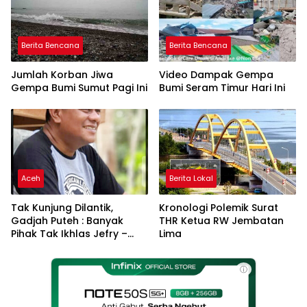
Berita Bencana
Berita Bencana
Jumlah Korban Jiwa
Video Dampak Gempa
Gempa Bumi Sumut Pagi Ini
Bumi Seram Timur Hari Ini
Aceh
Berita Lokal
Tak Kunjung Dilantik,
Kronologi Polemik Surat
Gadjah Puteh : Banyak
THR Ketua RW Jembatan
Pihak Tak Ikhlas Jefry –
Lima
Haikal Jadi Pemimpin Kota
Langsa
ⓘ