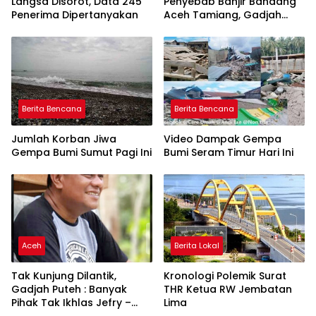
Langsa Disorot, Data 245
Penyebab Banjir Bandang
Penerima Dipertanyakan
Aceh Tamiang, Gadjah
Puteh Soroti Kerusakan
DAS
Berita Bencana
Berita Bencana
Jumlah Korban Jiwa
Video Dampak Gempa
Gempa Bumi Sumut Pagi Ini
Bumi Seram Timur Hari Ini
Aceh
Berita Lokal
Tak Kunjung Dilantik,
Kronologi Polemik Surat
Gadjah Puteh : Banyak
THR Ketua RW Jembatan
Pihak Tak Ikhlas Jefry –
Lima