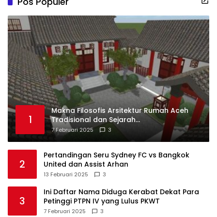
Pos Populer
Makna Filosofis Arsitektur Rumah Aceh
1
Tradisional dan Sejarah
Perkembangannya
7 Februari 2025
3
Pertandingan Seru Sydney FC vs Bangkok
2
United dan Assist Arhan
13 Februari 2025
3
Ini Daftar Nama Diduga Kerabat Dekat Para
3
Petinggi PTPN IV yang Lulus PKWT
7 Februari 2025
3