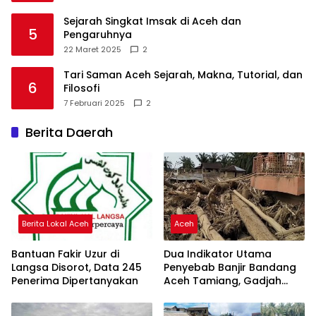
Sejarah Singkat Imsak di Aceh dan
5
Pengaruhnya
22 Maret 2025
2
Tari Saman Aceh Sejarah, Makna, Tutorial, dan
6
Filosofi
7 Februari 2025
2
Berita Daerah
Berita Lokal Aceh
Aceh
Bantuan Fakir Uzur di
Dua Indikator Utama
Langsa Disorot, Data 245
Penyebab Banjir Bandang
Penerima Dipertanyakan
Aceh Tamiang, Gadjah
Puteh Soroti Kerusakan
DAS