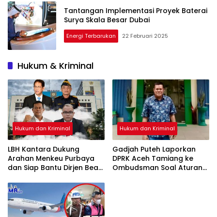
Tantangan Implementasi Proyek Baterai
Surya Skala Besar Dubai
Energi Terbarukan
22 Februari 2025
Hukum & Kriminal
Hukum dan Kriminal
Hukum dan Kriminal
LBH Kantara Dukung
Gadjah Puteh Laporkan
Arahan Menkeu Purbaya
DPRK Aceh Tamiang ke
dan Siap Bantu Dirjen Bea
Ombudsman Soal Aturan
Cukai Perkuat Reformasi
BKD
Penindakan