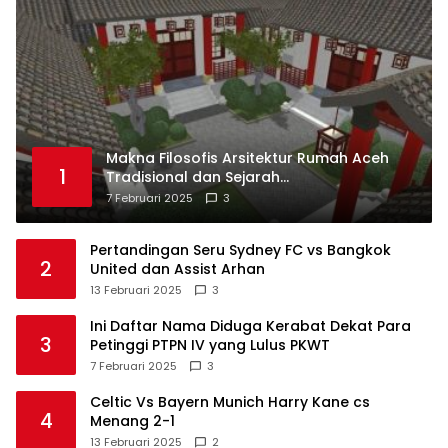
Makna Filosofis Arsitektur Rumah Aceh
1
Tradisional dan Sejarah
Perkembangannya
7 Februari 2025
3
Pertandingan Seru Sydney FC vs Bangkok
2
United dan Assist Arhan
13 Februari 2025
3
Ini Daftar Nama Diduga Kerabat Dekat Para
3
Petinggi PTPN IV yang Lulus PKWT
7 Februari 2025
3
Celtic Vs Bayern Munich Harry Kane cs
4
Menang 2-1
13 Februari 2025
2