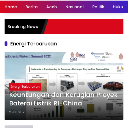
Home
Berita
Aceh
Nasional
Politik
Hukum 
Ham
Breaking News
Lew
Dae
Energi Terbarukan
Energi Terbarukan
Keuntungan dan Kerugian Proyek
Baterai Listrik RI-China
2 Juli 2025