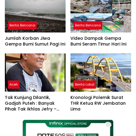
Berita Bencana
Berita Bencana
Jumlah Korban Jiwa
Video Dampak Gempa
Gempa Bumi Sumut Pagi Ini
Bumi Seram Timur Hari Ini
Aceh
Berita Lokal
Tak Kunjung Dilantik,
Kronologi Polemik Surat
Gadjah Puteh : Banyak
THR Ketua RW Jembatan
Pihak Tak Ikhlas Jefry –
Lima
Haikal Jadi Pemimpin Kota
Langsa
ⓘ