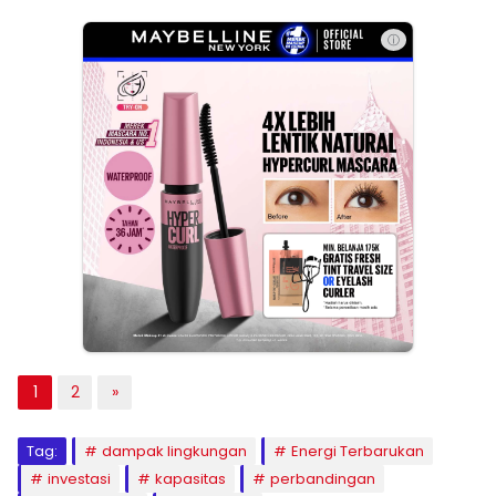
ⓘ
1
2
»
Tag:
dampak lingkungan
Energi Terbarukan
investasi
kapasitas
perbandingan