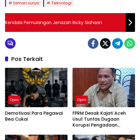
taman surya
Teknologi
Kendala Pemulangan Jenazah Ricky Siahaan
Pos Terkait
Opini
Opini
Demotivasi Para Pegawai
FPRM Desak Kajati Aceh
Bea Cukai
Usut Tuntas Dugaan
Korupsi Pengadaan
Pakaian Sekolah di Kota
Langsa