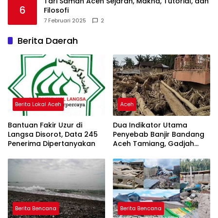
Tari Saman Aceh Sejarah, Makna, Tutorial, dan
6
Filosofi
7 Februari 2025
2
Berita Daerah
Berita Lokal Aceh
Aceh
Bantuan Fakir Uzur di
Dua Indikator Utama
Langsa Disorot, Data 245
Penyebab Banjir Bandang
Penerima Dipertanyakan
Aceh Tamiang, Gadjah
Puteh Soroti Kerusakan
DAS
Berita Bencana
Berita Bencana