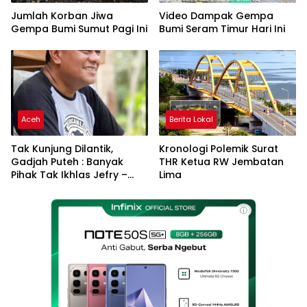
Jumlah Korban Jiwa
Video Dampak Gempa
Gempa Bumi Sumut Pagi Ini
Bumi Seram Timur Hari Ini
Aceh
Berita Lokal
Tak Kunjung Dilantik,
Kronologi Polemik Surat
Gadjah Puteh : Banyak
THR Ketua RW Jembatan
Pihak Tak Ikhlas Jefry –
Lima
Haikal Jadi Pemimpin Kota
Langsa
ⓘ