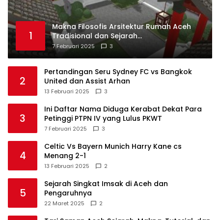
Makna Filosofis Arsitektur Rumah Aceh
1
Tradisional dan Sejarah
Perkembangannya
7 Februari 2025
3
Pertandingan Seru Sydney FC vs Bangkok
2
United dan Assist Arhan
13 Februari 2025
3
Ini Daftar Nama Diduga Kerabat Dekat Para
3
Petinggi PTPN IV yang Lulus PKWT
7 Februari 2025
3
Celtic Vs Bayern Munich Harry Kane cs
4
Menang 2-1
13 Februari 2025
2
Sejarah Singkat Imsak di Aceh dan
5
Pengaruhnya
22 Maret 2025
2