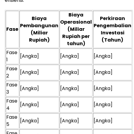
efisiensi.
Biaya
Biaya
Perkiraan
Operasional
Pembangunan
Pengembalian
Fase
(Miliar
(Miliar
Investasi
Rupiah per
Rupiah)
(Tahun)
tahun)
Fase
[Angka]
[Angka]
[Angka]
1
Fase
[Angka]
[Angka]
[Angka]
2
Fase
[Angka]
[Angka]
[Angka]
3
Fase
[Angka]
[Angka]
[Angka]
4
Fase
[Angka]
[Angka]
[Angka]
5
Fase