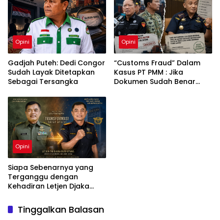
Opini
Opini
Gadjah Puteh: Dedi Congor
“Customs Fraud” Dalam
Sudah Layak Ditetapkan
Kasus PT PMM : Jika
Sebagai Tersangka
Dokumen Sudah Benar
Mengapa Kapal Ditangkap
?
Opini
Siapa Sebenarnya yang
Terganggu dengan
Kehadiran Letjen Djaka
Budi Utama di Bea Cukai
sebagai Dirjen Bea Cukai?
Tinggalkan Balasan