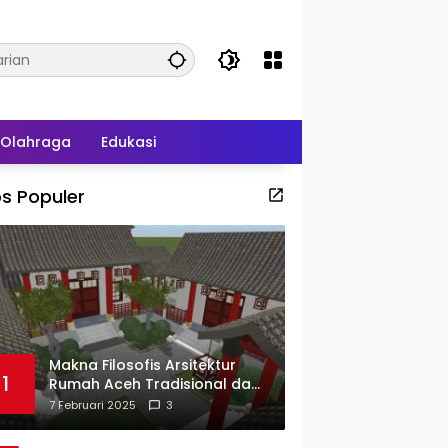
Olahraga
Edukasi
s Populer
Makna Filosofis Arsitektur
1
Rumah Aceh Tradisional dan
Sejarah Perkembangannya
7 Februari 2025
3