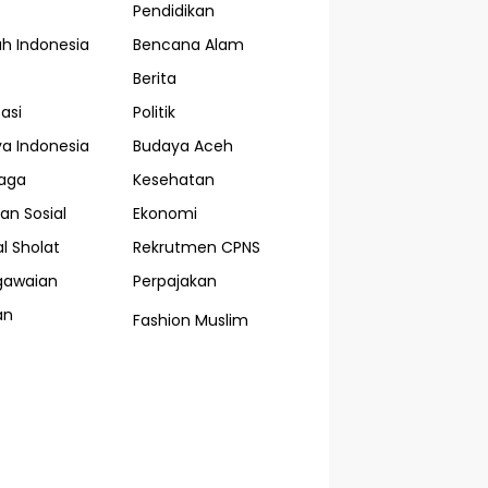
Pendidikan
ah Indonesia
Bencana Alam
Berita
asi
Politik
a Indonesia
Budaya Aceh
aga
Kesehatan
an Sosial
Ekonomi
l Sholat
Rekrutmen CPNS
gawaian
Perpajakan
an
Fashion Muslim