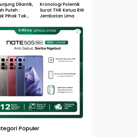
unjung Dilantik,
Kronologi Polemik
h Puteh :
Surat THR Ketua RW
k Pihak Tak
Jembatan Lima
s Jefry – Haikal
Pemimpin Kota
ⓘ
sa
tegori Populer