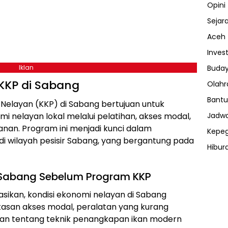
Opini
Sejar
Aceh
Invest
Buday
Iklan
KKP di Sabang
Olahr
Bantu
elayan (KKP) di Sabang bertujuan untuk
Jadwa
 nelayan lokal melalui pelatihan, akses modal,
anan. Program ini menjadi kunci dalam
Kepe
 wilayah pesisir Sabang, yang bergantung pada
Hibur
ⓘ
i Sabang Sebelum Program KKP
ikan, kondisi ekonomi nelayan di Sabang
tasan akses modal, peralatan yang kurang
an tentang teknik penangkapan ikan modern