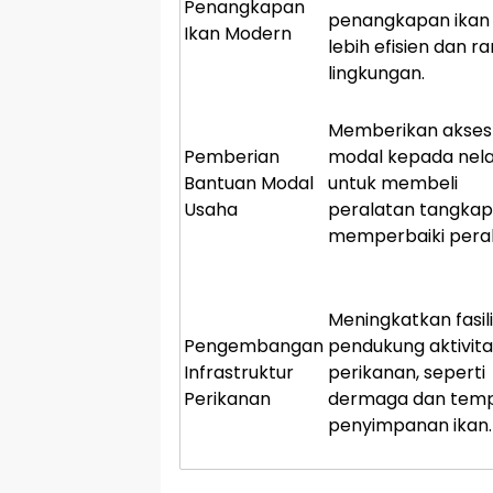
Penangkapan
penangkapan ikan
Ikan Modern
lebih efisien dan 
lingkungan.
Memberikan akses
Pemberian
modal kepada nel
Bantuan Modal
untuk membeli
Usaha
peralatan tangkap
memperbaiki pera
Meningkatkan fasil
Pengembangan
pendukung aktivita
Infrastruktur
perikanan, seperti
Perikanan
dermaga dan tem
penyimpanan ikan.