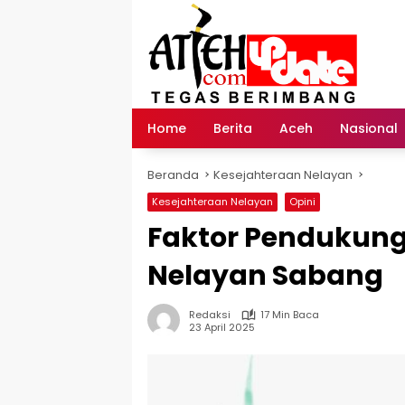
Langsung
ke
konten
Home
Berita
Aceh
Nasional
Beranda
Kesejahteraan Nelayan
Kesejahteraan Nelayan
Opini
Faktor Pendukung
Nelayan Sabang
Redaksi
17 Min Baca
23 April 2025