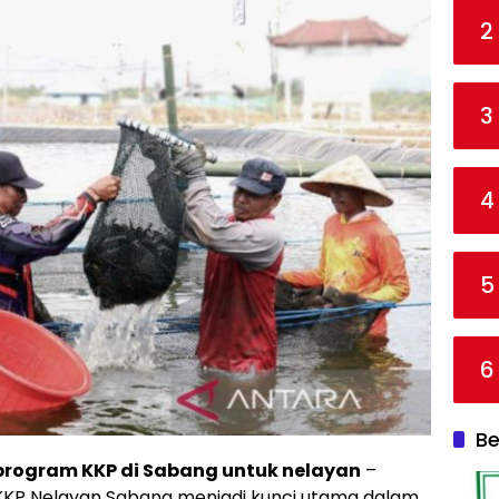
2
3
4
5
6
Be
program KKP di Sabang untuk nelayan
–
KKP Nelayan Sabang menjadi kunci utama dalam