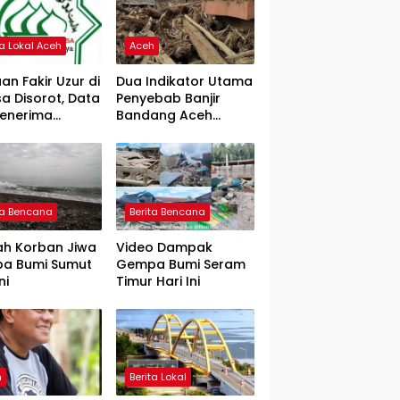
ta Lokal Aceh
Aceh
an Fakir Uzur di
Dua Indikator Utama
a Disorot, Data
Penyebab Banjir
Penerima
Bandang Aceh
rtanyakan
Tamiang, Gadjah
Puteh Soroti
Kerusakan DAS
ta Bencana
Berita Bencana
ah Korban Jiwa
Video Dampak
a Bumi Sumut
Gempa Bumi Seram
ni
Timur Hari Ini
h
Berita Lokal