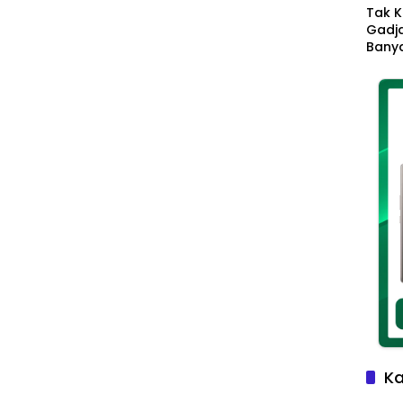
Tak K
Gadja
Banya
Ikhla
Jadi 
Lang
Ka