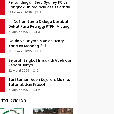
Pertandingan Seru Sydney FC vs
Bangkok United dan Assist Arhan
13 Februari 2025
3
Ini Daftar Nama Diduga Kerabat
Dekat Para Petinggi PTPN IV yang
Lulus PKWT
7 Februari 2025
3
Celtic Vs Bayern Munich Harry
Kane cs Menang 2-1
13 Februari 2025
2
Sejarah Singkat Imsak di Aceh dan
Pengaruhnya
22 Maret 2025
2
Tari Saman Aceh Sejarah, Makna,
Tutorial, dan Filosofi
7 Februari 2025
2
rita Daerah