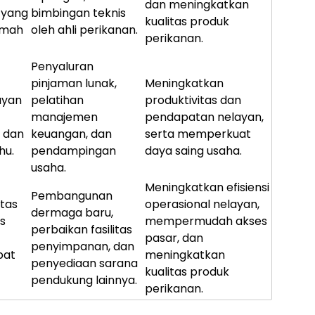
dan meningkatkan
 yang
bimbingan teknis
kualitas produk
ramah
oleh ahli perikanan.
perikanan.
Penyaluran
pinjaman lunak,
Meningkatkan
ayan
pelatihan
produktivitas dan
manajemen
pendapatan nelayan,
 dan
keuangan, dan
serta memperkuat
hu.
pendampingan
daya saing usaha.
usaha.
Meningkatkan efisiensi
Pembangunan
itas
operasional nelayan,
dermaga baru,
s
mempermudah akses
perbaikan fasilitas
pasar, dan
penyimpanan, dan
pat
meningkatkan
penyediaan sarana
kualitas produk
pendukung lainnya.
perikanan.