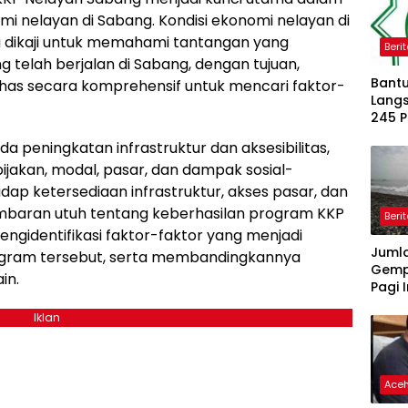
 nelayan di Sabang. Kondisi ekonomi nelayan di
 dikaji untuk memahami tantangan yang
Beri
 telah berjalan di Sabang, dengan tujuan,
Bantu
as secara komprehensif untuk mencari faktor-
Langs
245 
Dipe
a peningkatan infrastruktur dan aksesibilitas,
ijakan, modal, pasar, dan dampak sosial-
ap ketersediaan infrastruktur, akses pasar, dan
baran utuh tentang keberhasilan program KKP
Beri
ngidentifikasi faktor-faktor yang menjadi
Juml
ogram tersebut, serta membandingkannya
Gemp
in.
Pagi I
Iklan
Ace