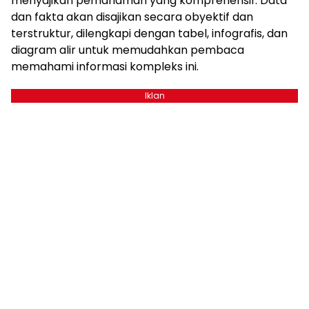
menyajikan pemahaman yang komprehensif. Data
dan fakta akan disajikan secara obyektif dan
terstruktur, dilengkapi dengan tabel, infografis, dan
diagram alir untuk memudahkan pembaca
memahami informasi kompleks ini.
Iklan