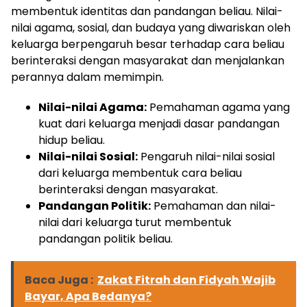
membentuk identitas dan pandangan beliau. Nilai-
nilai agama, sosial, dan budaya yang diwariskan oleh
keluarga berpengaruh besar terhadap cara beliau
berinteraksi dengan masyarakat dan menjalankan
perannya dalam memimpin.
Nilai-nilai Agama:
Pemahaman agama yang
kuat dari keluarga menjadi dasar pandangan
hidup beliau.
Nilai-nilai Sosial:
Pengaruh nilai-nilai sosial
dari keluarga membentuk cara beliau
berinteraksi dengan masyarakat.
Pandangan Politik:
Pemahaman dan nilai-
nilai dari keluarga turut membentuk
pandangan politik beliau.
Baca Juga :
Zakat Fitrah dan Fidyah Wajib
Bayar, Apa Bedanya?