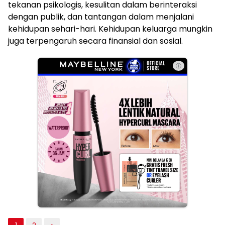
tekanan psikologis, kesulitan dalam berinteraksi
dengan publik, dan tantangan dalam menjalani
kehidupan sehari-hari. Kehidupan keluarga mungkin
juga terpengaruh secara finansial dan sosial.
ⓘ