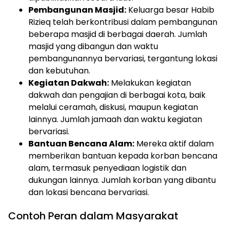
Pembangunan Masjid:
Keluarga besar Habib
Rizieq telah berkontribusi dalam pembangunan
beberapa masjid di berbagai daerah. Jumlah
masjid yang dibangun dan waktu
pembangunannya bervariasi, tergantung lokasi
dan kebutuhan.
Kegiatan Dakwah:
Melakukan kegiatan
dakwah dan pengajian di berbagai kota, baik
melalui ceramah, diskusi, maupun kegiatan
lainnya. Jumlah jamaah dan waktu kegiatan
bervariasi.
Bantuan Bencana Alam:
Mereka aktif dalam
memberikan bantuan kepada korban bencana
alam, termasuk penyediaan logistik dan
dukungan lainnya. Jumlah korban yang dibantu
dan lokasi bencana bervariasi.
Contoh Peran dalam Masyarakat