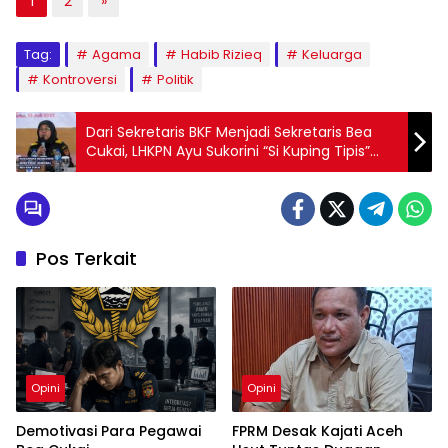
1
2
»
Tag:
Agama
Habib Rizieq
Keluarga
Kontroversi
Politik
Dari Sekretaris BKF Menjadi Sekretaris Bea
Cukai, LHKPN Ayu Sukorini “Si Kuping Tipis”
dengan Kekayaan yang Melonjak Tajam
Pos Terkait
Opini
Opini
Demotivasi Para Pegawai
FPRM Desak Kajati Aceh