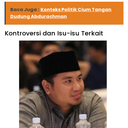
Baca Juga :
Konteks Politik Cium Tangan
Dudung Abdurachman
Kontroversi dan Isu-isu Terkait
ⓘ