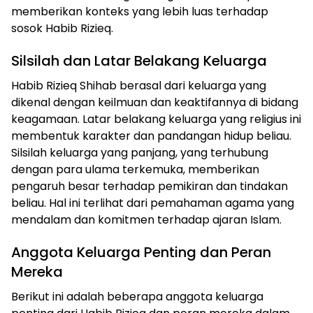
memberikan konteks yang lebih luas terhadap
sosok Habib Rizieq.
Silsilah dan Latar Belakang Keluarga
Habib Rizieq Shihab berasal dari keluarga yang
dikenal dengan keilmuan dan keaktifannya di bidang
keagamaan. Latar belakang keluarga yang religius ini
membentuk karakter dan pandangan hidup beliau.
Silsilah keluarga yang panjang, yang terhubung
dengan para ulama terkemuka, memberikan
pengaruh besar terhadap pemikiran dan tindakan
beliau. Hal ini terlihat dari pemahaman agama yang
mendalam dan komitmen terhadap ajaran Islam.
Anggota Keluarga Penting dan Peran
Mereka
Berikut ini adalah beberapa anggota keluarga