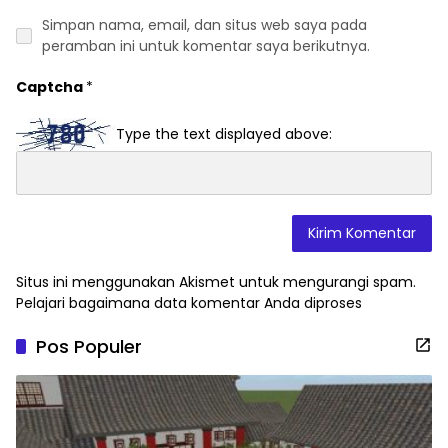
Simpan nama, email, dan situs web saya pada
peramban ini untuk komentar saya berikutnya.
Captcha
*
Type the text displayed above:
Situs ini menggunakan Akismet untuk mengurangi spam.
Pelajari bagaimana data komentar Anda diproses
Pos Populer