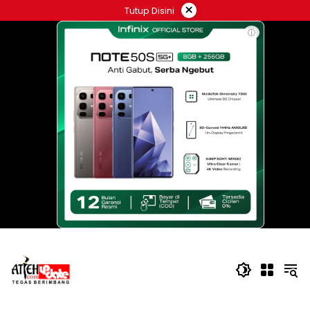
Langsung
×
Tutup Disini
ke
konten
ⓘ