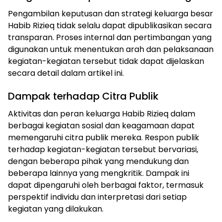
Pengambilan keputusan dan strategi keluarga besar
Habib Rizieq tidak selalu dapat dipublikasikan secara
transparan. Proses internal dan pertimbangan yang
digunakan untuk menentukan arah dan pelaksanaan
kegiatan-kegiatan tersebut tidak dapat dijelaskan
secara detail dalam artikel ini.
Dampak terhadap Citra Publik
Aktivitas dan peran keluarga Habib Rizieq dalam
berbagai kegiatan sosial dan keagamaan dapat
memengaruhi citra publik mereka. Respon publik
terhadap kegiatan-kegiatan tersebut bervariasi,
dengan beberapa pihak yang mendukung dan
beberapa lainnya yang mengkritik. Dampak ini
dapat dipengaruhi oleh berbagai faktor, termasuk
perspektif individu dan interpretasi dari setiap
kegiatan yang dilakukan.