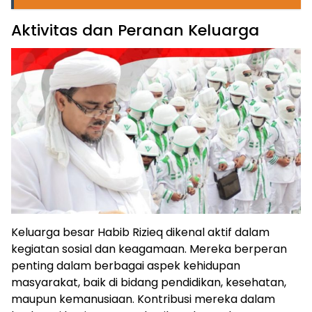
Aktivitas dan Peranan Keluarga
Keluarga besar Habib Rizieq dikenal aktif dalam
kegiatan sosial dan keagamaan. Mereka berperan
penting dalam berbagai aspek kehidupan
masyarakat, baik di bidang pendidikan, kesehatan,
maupun kemanusiaan. Kontribusi mereka dalam