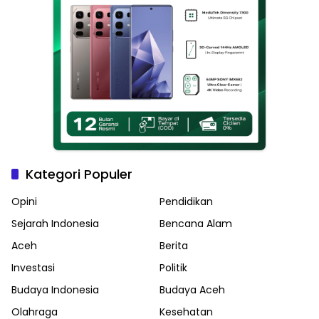
Kategori Populer
Opini
Pendidikan
Sejarah Indonesia
Bencana Alam
Aceh
Berita
Investasi
Politik
Budaya Indonesia
Budaya Aceh
Olahraga
Kesehatan