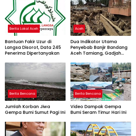
Berita Lokal Aceh
Aceh
Bantuan Fakir Uzur di
Dua Indikator Utama
Langsa Disorot, Data 245
Penyebab Banjir Bandang
Penerima Dipertanyakan
Aceh Tamiang, Gadjah
Puteh Soroti Kerusakan
DAS
Berita Bencana
Berita Bencana
Jumlah Korban Jiwa
Video Dampak Gempa
Gempa Bumi Sumut Pagi Ini
Bumi Seram Timur Hari Ini