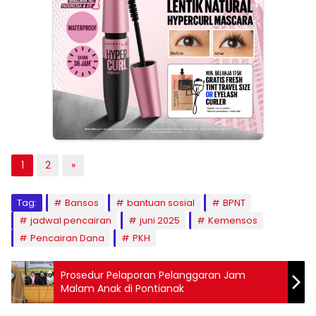
1
2
»
Tag:
Bansos
bantuan sosial
BPNT
jadwal pencairan
juni 2025
Kemensos
Pencairan Dana
PKH
Prosedur Pelaporan Pelanggaran Jam
Malam Anak di Pontianak