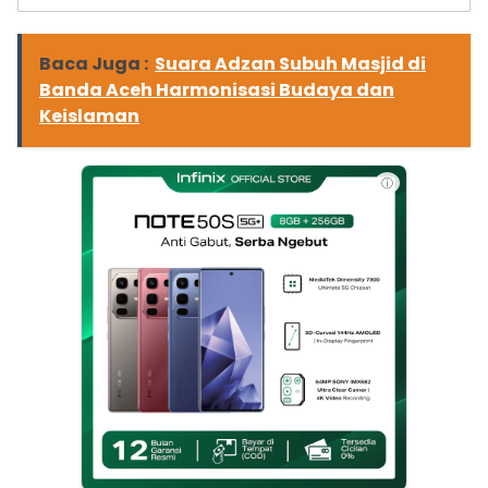
Baca Juga :
Suara Adzan Subuh Masjid di
Banda Aceh Harmonisasi Budaya dan
Keislaman
ⓘ