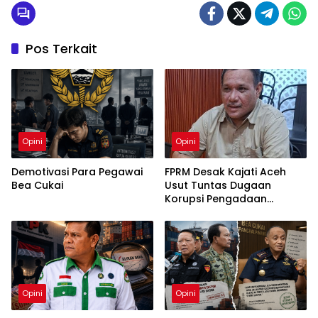
Pos Terkait
Opini
Opini
Demotivasi Para Pegawai
FPRM Desak Kajati Aceh
Bea Cukai
Usut Tuntas Dugaan
Korupsi Pengadaan
Pakaian Sekolah di Kota
Langsa
Opini
Opini