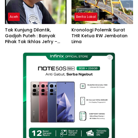
Aceh
Berita Lokal
Tak Kunjung Dilantik,
Kronologi Polemik Surat
Gadjah Puteh : Banyak
THR Ketua RW Jembatan
Pihak Tak Ikhlas Jefry –
Lima
Haikal Jadi Pemimpin Kota
Langsa
ⓘ