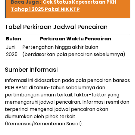
Baca Juga :
Cek Status Kepesertaan PKH
Tahap 1 2025 Pakai NIK KTP
Tabel Perkiraan Jadwal Pencairan
Bulan
Perkiraan Waktu Pencairan
Juni
Pertengahan hingga akhir bulan
2025
(berdasarkan pola pencairan sebelumnya)
Sumber Informasi
Informasi ini didasarkan pada pola pencairan bansos
PKH BPNT di tahun-tahun sebelumnya dan
pertimbangan umum terkait faktor-faktor yang
memengaruhi jadwal pencairan. Informasi resmi dan
ⓘ
terperinci mengenai jadwal pencairan akan
diumumkan oleh pihak terkait
(Kemensos/Kementerian Sosial).