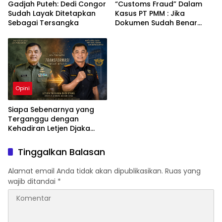
Gadjah Puteh: Dedi Congor
“Customs Fraud” Dalam
Sudah Layak Ditetapkan
Kasus PT PMM : Jika
Sebagai Tersangka
Dokumen Sudah Benar
Mengapa Kapal Ditangkap
?
Opini
Siapa Sebenarnya yang
Terganggu dengan
Kehadiran Letjen Djaka
Budi Utama di Bea Cukai
sebagai Dirjen Bea Cukai?
Tinggalkan Balasan
Alamat email Anda tidak akan dipublikasikan.
Ruas yang
wajib ditandai
*