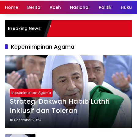
Home
Berita
Aceh
Nasional
Politik
Hukum 
Breaking News
Kepemimpinan Agama
Kepemimpinan Agama
Strategi Dakwah Habib Luthfi
Inklusif dan Toleran
18 Desember 2024