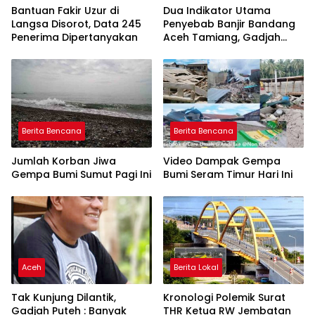
Bantuan Fakir Uzur di
Dua Indikator Utama
Langsa Disorot, Data 245
Penyebab Banjir Bandang
Penerima Dipertanyakan
Aceh Tamiang, Gadjah
Puteh Soroti Kerusakan
DAS
Berita Bencana
Berita Bencana
Jumlah Korban Jiwa
Video Dampak Gempa
Gempa Bumi Sumut Pagi Ini
Bumi Seram Timur Hari Ini
Aceh
Berita Lokal
Tak Kunjung Dilantik,
Kronologi Polemik Surat
Gadjah Puteh : Banyak
THR Ketua RW Jembatan