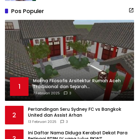
Pos Populer
Makna Filosofis Arsitektur Rumah Aceh
1
Tradisional dan Sejarah
Perkembangannya
7 Februari 2025
3
Pertandingan Seru Sydney FC vs Bangkok
2
United dan Assist Arhan
13 Februari 2025
3
Ini Daftar Nama Diduga Kerabat Dekat Para
3
Petinggi PTPN IV yang Lulus PKWT