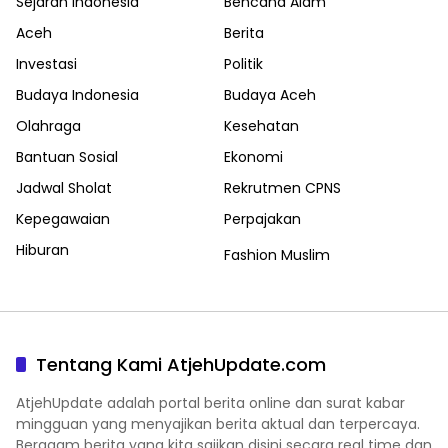
Sejarah Indonesia
Bencana Alam
Aceh
Berita
Investasi
Politik
Budaya Indonesia
Budaya Aceh
Olahraga
Kesehatan
Bantuan Sosial
Ekonomi
Jadwal Sholat
Rekrutmen CPNS
Kepegawaian
Perpajakan
Hiburan
Fashion Muslim
Tentang Kami AtjehUpdate.com
AtjehUpdate adalah portal berita online dan surat kabar
mingguan yang menyajikan berita aktual dan terpercaya.
Beragam berita yang kita sajikan disini secara real time dan