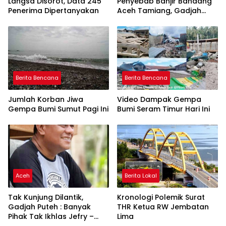
Langsa Disorot, Data 245
Penyebab Banjir Bandang
Penerima Dipertanyakan
Aceh Tamiang, Gadjah
Puteh Soroti Kerusakan
DAS
Berita Bencana
Berita Bencana
Jumlah Korban Jiwa
Video Dampak Gempa
Gempa Bumi Sumut Pagi Ini
Bumi Seram Timur Hari Ini
Aceh
Berita Lokal
Tak Kunjung Dilantik,
Kronologi Polemik Surat
Gadjah Puteh : Banyak
THR Ketua RW Jembatan
Pihak Tak Ikhlas Jefry –
Lima