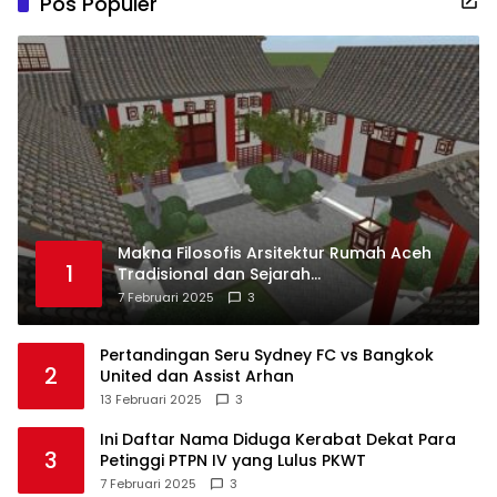
Pos Populer
Makna Filosofis Arsitektur Rumah Aceh
1
Tradisional dan Sejarah
Perkembangannya
7 Februari 2025
3
Pertandingan Seru Sydney FC vs Bangkok
2
United dan Assist Arhan
13 Februari 2025
3
Ini Daftar Nama Diduga Kerabat Dekat Para
3
Petinggi PTPN IV yang Lulus PKWT
7 Februari 2025
3