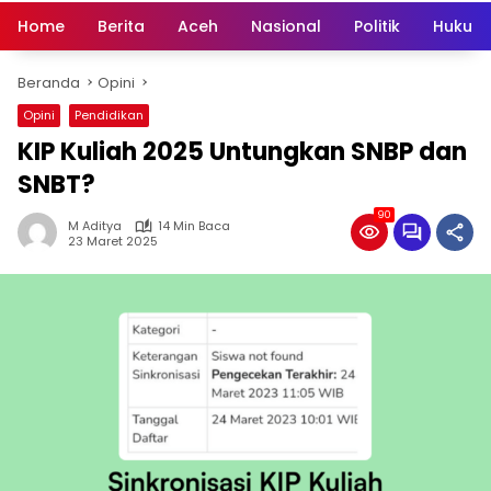
Home
Berita
Aceh
Nasional
Politik
Hukum 
Beranda
Opini
Opini
Pendidikan
KIP Kuliah 2025 Untungkan SNBP dan
SNBT?
90
M Aditya
14 Min Baca
23 Maret 2025