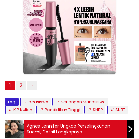
1
2
»
Tag:
beasiswa
Keuangan Mahasiswa
KIP Kuliah
Pendidikan Tinggi
SNBP
SNBT
Agnes Jennifer Ungkap Perselingkuhan
Suami, Detail Lengkapnya