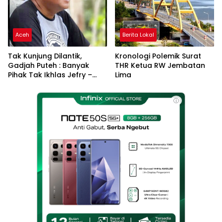
Aceh
Berita Lokal
Tak Kunjung Dilantik,
Kronologi Polemik Surat
Gadjah Puteh : Banyak
THR Ketua RW Jembatan
Pihak Tak Ikhlas Jefry –
Lima
Haikal Jadi Pemimpin Kota
Langsa
ⓘ