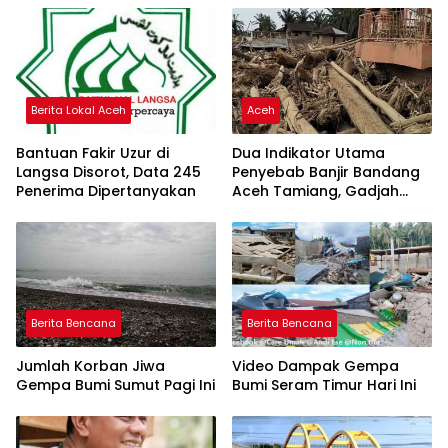
Berita Lokal Aceh
Aceh
Bantuan Fakir Uzur di
Dua Indikator Utama
Langsa Disorot, Data 245
Penyebab Banjir Bandang
Penerima Dipertanyakan
Aceh Tamiang, Gadjah
Puteh Soroti Kerusakan
DAS
Berita Bencana
Berita Bencana
Jumlah Korban Jiwa
Video Dampak Gempa
Gempa Bumi Sumut Pagi Ini
Bumi Seram Timur Hari Ini