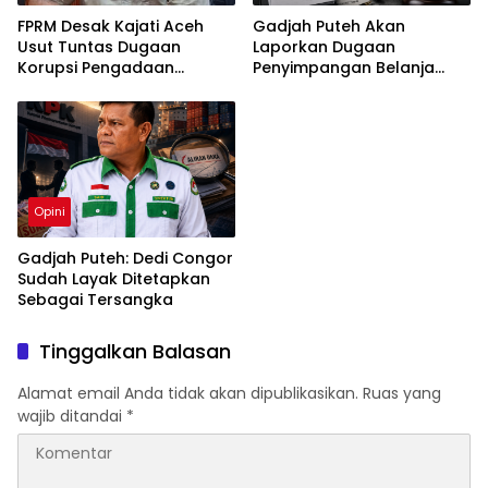
FPRM Desak Kajati Aceh
Gadjah Puteh Akan
Usut Tuntas Dugaan
Laporkan Dugaan
Korupsi Pengadaan
Penyimpangan Belanja
Pakaian Sekolah di Kota
Makan Minum Setda
Langsa
Langsa ke Kejaksaan
Opini
Gadjah Puteh: Dedi Congor
Sudah Layak Ditetapkan
Sebagai Tersangka
Tinggalkan Balasan
Alamat email Anda tidak akan dipublikasikan.
Ruas yang
wajib ditandai
*