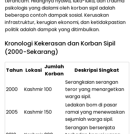
terancam. Hilangnya nyawa, luka-luka, dan trauma
psikologis yang dialami oleh korban sipil adalah
beberapa contoh dampak sosial. Kerusakan
infrastruktur, kerugian ekonomi, dan ketidakpastian
politik adalah dampak yang ditimbulkan.
Kronologi Kekerasan dan Korban Sipil
(2000-Sekarang)
Jumlah
Tahun
Lokasi
Deskripsi Singkat
Korban
Serangkaian serangan
2000
Kashmir
100
teror yang menargetkan
warga sipil.
Ledakan bom di pasar
2005
Kashmir
150
ramai yang menewaskan
sejumlah warga sipil.
Serangan bersenjata