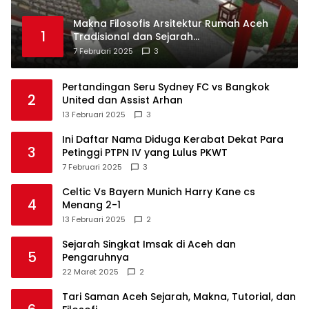
Makna Filosofis Arsitektur Rumah Aceh
1
Tradisional dan Sejarah
Perkembangannya
7 Februari 2025
3
Pertandingan Seru Sydney FC vs Bangkok
2
United dan Assist Arhan
13 Februari 2025
3
Ini Daftar Nama Diduga Kerabat Dekat Para
3
Petinggi PTPN IV yang Lulus PKWT
7 Februari 2025
3
Celtic Vs Bayern Munich Harry Kane cs
4
Menang 2-1
13 Februari 2025
2
Sejarah Singkat Imsak di Aceh dan
5
Pengaruhnya
22 Maret 2025
2
Tari Saman Aceh Sejarah, Makna, Tutorial, dan