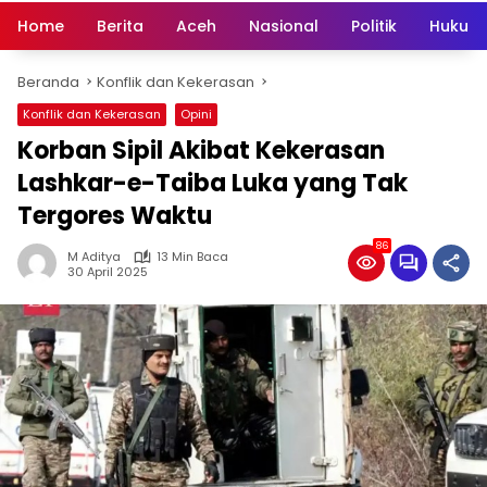
Home
Berita
Aceh
Nasional
Politik
Hukum 
Beranda
Konflik dan Kekerasan
Konflik dan Kekerasan
Opini
Korban Sipil Akibat Kekerasan
Lashkar-e-Taiba Luka yang Tak
Tergores Waktu
86
M Aditya
13 Min Baca
30 April 2025