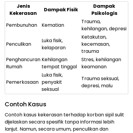
Jenis
Dampak
Dampak Fisik
Kekerasan
Psikologis
Trauma,
Pembunuhan
Kematian
kehilangan, depresi
Ketakutan,
Luka fisik,
Penculikan
kecemasan,
kelaparan
trauma
Penghancuran
Kehilangan
Stres, kehilangan
Rumah
tempat tinggal
keamanan
Luka fisik,
Trauma seksual,
Pemerkosaan
penyakit
depresi, malu
seksual
ⓘ
Contoh Kasus
Contoh kasus kekerasan terhadap korban sipil sulit
dijelaskan secara spesifik tanpa informasi lebih
lanjut. Namun, secara umum, penculikan dan