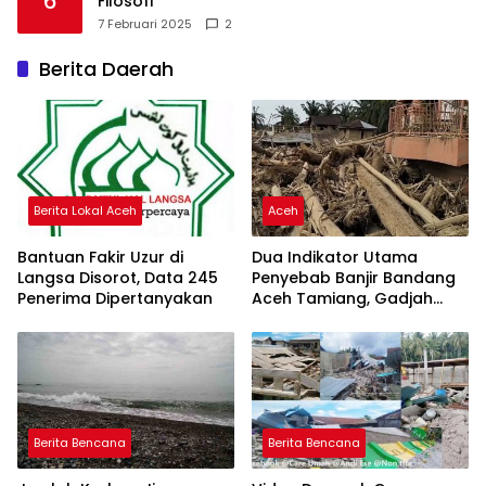
6
Filosofi
7 Februari 2025
2
Berita Daerah
Berita Lokal Aceh
Aceh
Bantuan Fakir Uzur di
Dua Indikator Utama
Langsa Disorot, Data 245
Penyebab Banjir Bandang
Penerima Dipertanyakan
Aceh Tamiang, Gadjah
Puteh Soroti Kerusakan
DAS
Berita Bencana
Berita Bencana