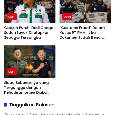
Opini
Opini
Gadjah Puteh: Dedi Congor
“Customs Fraud” Dalam
Sudah Layak Ditetapkan
Kasus PT PMM : Jika
Sebagai Tersangka
Dokumen Sudah Benar
Mengapa Kapal Ditangkap
?
Opini
Siapa Sebenarnya yang
Terganggu dengan
Kehadiran Letjen Djaka
Budi Utama di Bea Cukai
sebagai Dirjen Bea Cukai?
Tinggalkan Balasan
Alamat email Anda tidak akan dipublikasikan.
Ruas yang