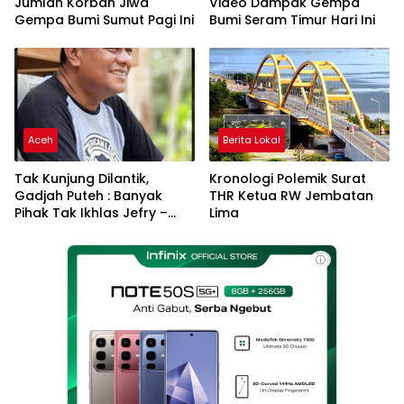
Jumlah Korban Jiwa
Video Dampak Gempa
Gempa Bumi Sumut Pagi Ini
Bumi Seram Timur Hari Ini
Aceh
Berita Lokal
Tak Kunjung Dilantik,
Kronologi Polemik Surat
Gadjah Puteh : Banyak
THR Ketua RW Jembatan
Pihak Tak Ikhlas Jefry –
Lima
Haikal Jadi Pemimpin Kota
Langsa
ⓘ