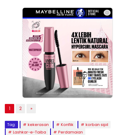
ⓘ
1
2
»
Tag:
kekerasan
Konflik
korban sipil
Lashkar-e-Taiba
Perdamaian