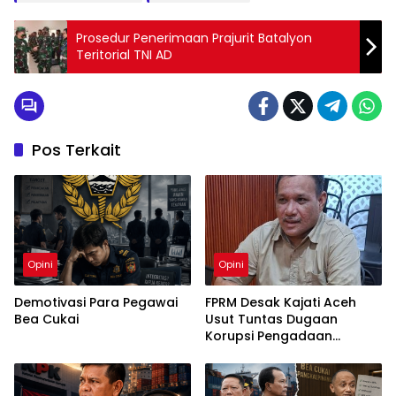
Prosedur Penerimaan Prajurit Batalyon
Teritorial TNI AD
Pos Terkait
Opini
Opini
Demotivasi Para Pegawai
FPRM Desak Kajati Aceh
Bea Cukai
Usut Tuntas Dugaan
Korupsi Pengadaan
Pakaian Sekolah di Kota
Langsa