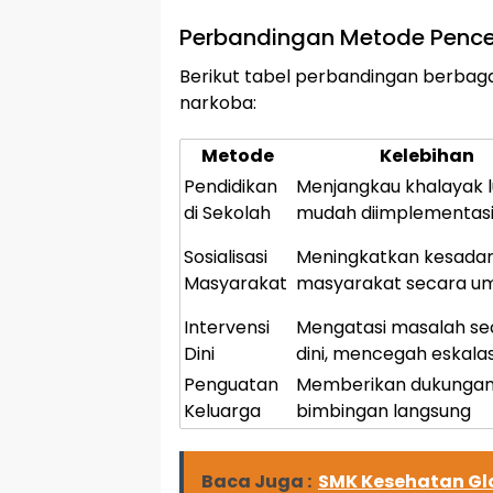
Perbandingan Metode Penc
Berikut tabel perbandingan berba
narkoba:
Metode
Kelebihan
Pendidikan
Menjangkau khalayak l
di Sekolah
mudah diimplementas
Sosialisasi
Meningkatkan kesada
Masyarakat
masyarakat secara 
Intervensi
Mengatasi masalah se
Dini
dini, mencegah eskalas
Penguatan
Memberikan dukungan
Keluarga
bimbingan langsung
Baca Juga :
SMK Kesehatan Glo