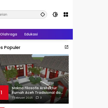
Olahraga
Edukasi
s Populer
Makna Filosofis Arsitektur
1
Rumah Aceh Tradisional dan
Sejarah Perkembangannya
7 Februari 2025
3