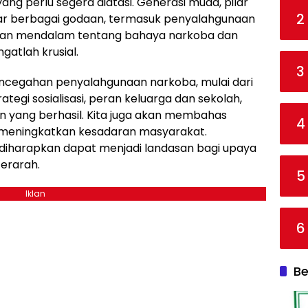
ang perlu segera diatasi. Generasi muda, pilar
2
r berbagai godaan, termasuk penyalahgunaan
man mendalam tentang bahaya narkoba dan
atlah krusial.
3
encegahan penyalahgunaan narkoba, mulai dari
rategi sosialisasi, peran keluarga dan sekolah,
 yang berhasil. Kita juga akan membahas
4
meningkatkan kesadaran masyarakat.
diharapkan dapat menjadi landasan bagi upaya
terarah.
5
Iklan
6
Be