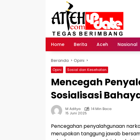
Langsung
ke
konten
Home
Berita
Aceh
Nasional
Beranda
Opini
Opini
Sosial dan Kesehatan
Mencegah Penyal
Sosialisasi Baha
M Aditya
14 Min Baca
15 Juni 2025
Pencegahan penyalahgunaan narkob
merupakan tanggung jawab bersama 