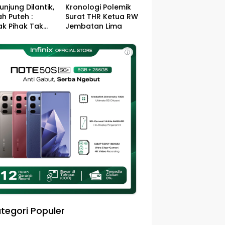
unjung Dilantik,
Kronologi Polemik
h Puteh :
Surat THR Ketua RW
k Pihak Tak
Jembatan Lima
s Jefry – Haikal
Pemimpin Kota
ⓘ
sa
tegori Populer