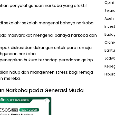
Opini
han penyalahgunaan narkoba yang efektif
Sejar
Aceh
di sekolah-sekolah mengenai bahaya narkoba
Invest
Buday
epada masyarakat mengenai bahaya narkoba dan
Olahr
ok diskusi dan dukungan untuk para remaja
Bantu
ahgunaan narkoba.
Jadwa
penegakan hukum terhadap peredaran gelap
Kepe
ilan hidup dan manajemen stress bagi remaja
Hibur
an mereka.
ⓘ
aan Narkoba pada Generasi Muda
ⓘ