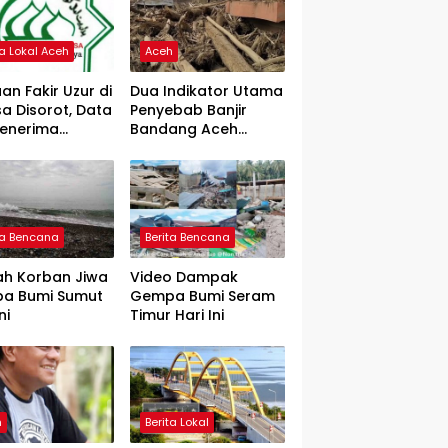
ta Lokal Aceh
Aceh
an Fakir Uzur di
Dua Indikator Utama
a Disorot, Data
Penyebab Banjir
Penerima
Bandang Aceh
rtanyakan
Tamiang, Gadjah
Puteh Soroti
Kerusakan DAS
ta Bencana
Berita Bencana
ah Korban Jiwa
Video Dampak
a Bumi Sumut
Gempa Bumi Seram
ni
Timur Hari Ini
h
Berita Lokal