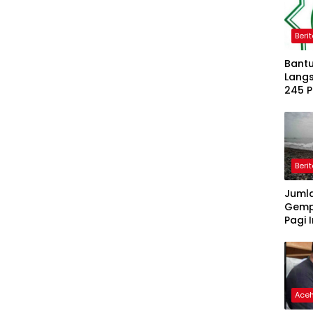
Beri
Bantu
Langs
245 
Dipe
Beri
Juml
Gemp
Pagi I
Ace