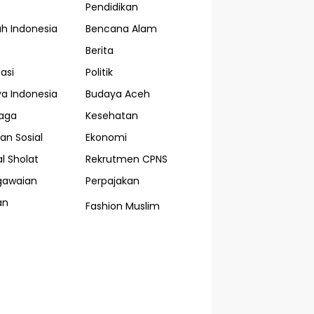
Pendidikan
ah Indonesia
Bencana Alam
Berita
asi
Politik
a Indonesia
Budaya Aceh
aga
Kesehatan
an Sosial
Ekonomi
l Sholat
Rekrutmen CPNS
gawaian
Perpajakan
an
Fashion Muslim