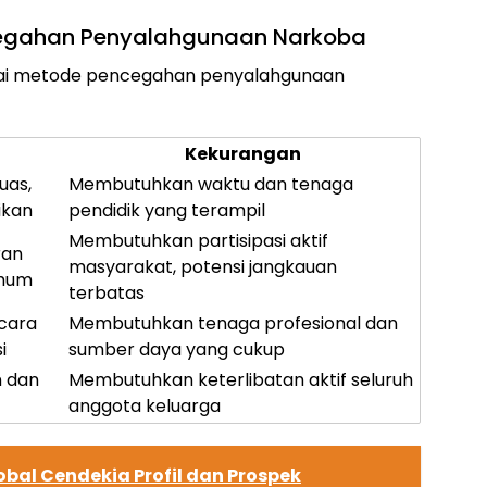
egahan Penyalahgunaan Narkoba
gai metode pencegahan penyalahgunaan
Kekurangan
uas,
Membutuhkan waktu dan tenaga
ikan
pendidik yang terampil
Membutuhkan partisipasi aktif
ran
masyarakat, potensi jangkauan
umum
terbatas
cara
Membutuhkan tenaga profesional dan
i
sumber daya yang cukup
 dan
Membutuhkan keterlibatan aktif seluruh
anggota keluarga
bal Cendekia Profil dan Prospek