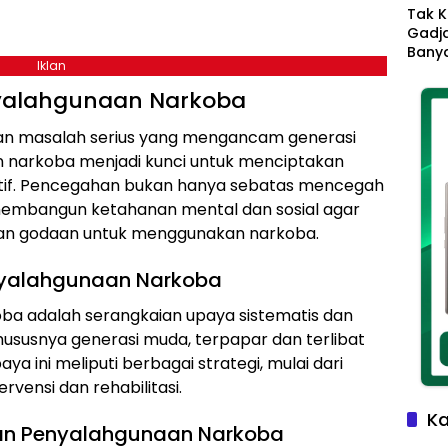
Tak K
Gadja
Banya
Iklan
Ikhla
Jadi 
nyalahgunaan Narkoba
Lang
n masalah serius yang mengancam generasi
narkoba menjadi kunci untuk menciptakan
tif. Pencegahan bukan hanya sebatas mencegah
membangun ketahanan mental dan sosial agar
an godaan untuk menggunakan narkoba.
nyalahgunaan Narkoba
a adalah serangkaian upaya sistematis dan
hususnya generasi muda, terpapar dan terlibat
 ini meliputi berbagai strategi, mulai dari
ervensi dan rehabilitasi.
Ka
an Penyalahgunaan Narkoba