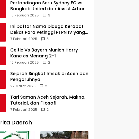
Pertandingan Seru Sydney FC vs
Bangkok United dan Assist Arhan
13 Februari 2025
3
Ini Daftar Nama Diduga Kerabat
Dekat Para Petinggi PTPN IV yang
Lulus PKWT
7 Februari 2025
3
Celtic Vs Bayern Munich Harry
Kane cs Menang 2-1
13 Februari 2025
2
Sejarah Singkat Imsak di Aceh dan
Pengaruhnya
22 Maret 2025
2
Tari Saman Aceh Sejarah, Makna,
Tutorial, dan Filosofi
7 Februari 2025
2
rita Daerah