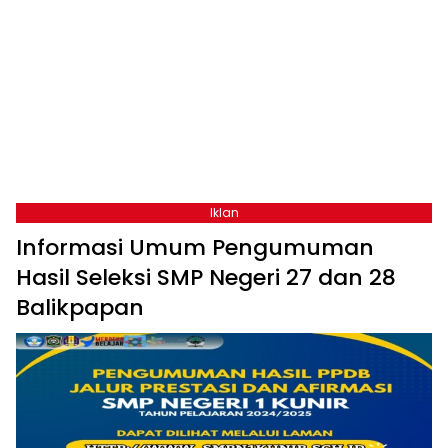
Iklan
Informasi Umum Pengumuman
Hasil Seleksi SMP Negeri 27 dan 28
Balikpapan