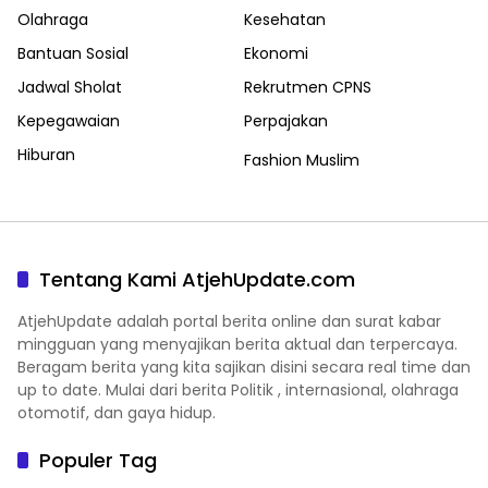
Olahraga
Kesehatan
Bantuan Sosial
Ekonomi
Jadwal Sholat
Rekrutmen CPNS
Kepegawaian
Perpajakan
Hiburan
Fashion Muslim
Tentang Kami AtjehUpdate.com
AtjehUpdate adalah portal berita online dan surat kabar
mingguan yang menyajikan berita aktual dan terpercaya.
Beragam berita yang kita sajikan disini secara real time dan
up to date. Mulai dari berita Politik , internasional, olahraga
otomotif, dan gaya hidup.
Populer Tag