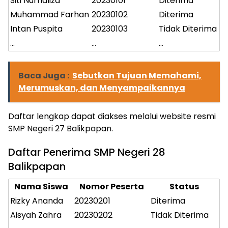
Siti Nurhaliza
20230101
Diterima
Muhammad Farhan
20230102
Diterima
Intan Puspita
20230103
Tidak Diterima
…
…
…
Baca Juga :
Sebutkan Tujuan Memahami,
Merumuskan, dan Menyampaikannya
Daftar lengkap dapat diakses melalui website resmi
SMP Negeri 27 Balikpapan.
Daftar Penerima SMP Negeri 28
Balikpapan
Nama Siswa
Nomor Peserta
Status
Rizky Ananda
20230201
Diterima
Aisyah Zahra
20230202
Tidak Diterima