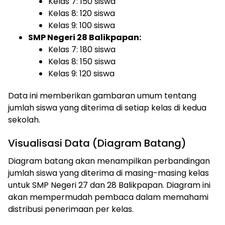
Kelas 7: 150 siswa
Kelas 8: 120 siswa
Kelas 9: 100 siswa
SMP Negeri 28 Balikpapan:
Kelas 7: 180 siswa
Kelas 8: 150 siswa
Kelas 9: 120 siswa
Data ini memberikan gambaran umum tentang
jumlah siswa yang diterima di setiap kelas di kedua
sekolah.
Visualisasi Data (Diagram Batang)
Diagram batang akan menampilkan perbandingan
jumlah siswa yang diterima di masing-masing kelas
untuk SMP Negeri 27 dan 28 Balikpapan. Diagram ini
akan mempermudah pembaca dalam memahami
distribusi penerimaan per kelas.