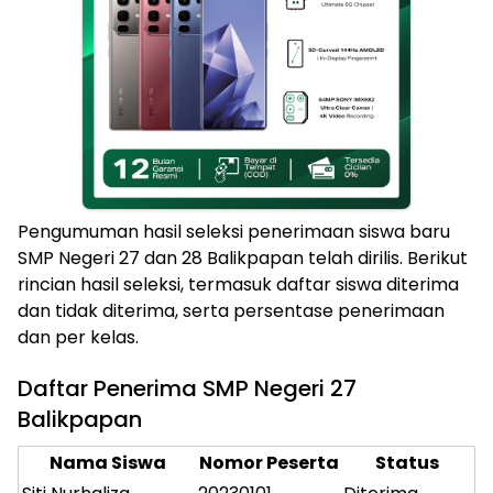
Pengumuman hasil seleksi penerimaan siswa baru
SMP Negeri 27 dan 28 Balikpapan telah dirilis. Berikut
rincian hasil seleksi, termasuk daftar siswa diterima
dan tidak diterima, serta persentase penerimaan
dan per kelas.
Daftar Penerima SMP Negeri 27
Balikpapan
Nama Siswa
Nomor Peserta
Status