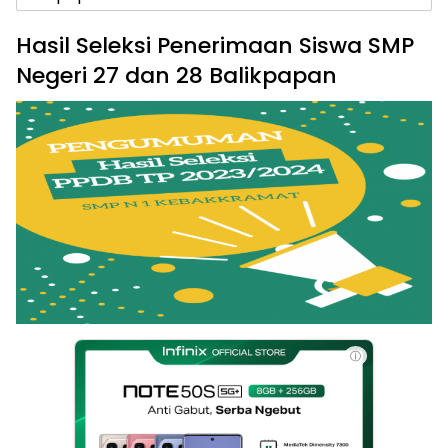
Hasil Seleksi Penerimaan Siswa SMP
Negeri 27 dan 28 Balikpapan
ⓘ