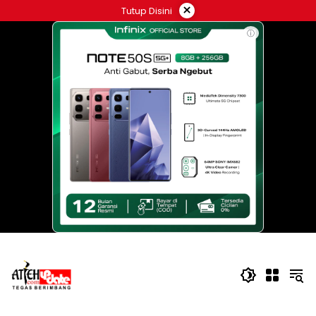
Langsung
×
Tutup Disini
ke
konten
ⓘ