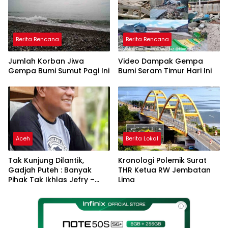
Berita Bencana
Berita Bencana
Jumlah Korban Jiwa
Video Dampak Gempa
Gempa Bumi Sumut Pagi Ini
Bumi Seram Timur Hari Ini
Aceh
Berita Lokal
Tak Kunjung Dilantik,
Kronologi Polemik Surat
Gadjah Puteh : Banyak
THR Ketua RW Jembatan
Pihak Tak Ikhlas Jefry –
Lima
Haikal Jadi Pemimpin Kota
Langsa
ⓘ