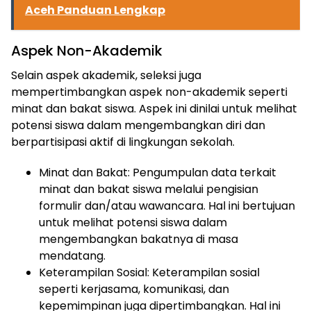
ⓘ
Aceh Panduan Lengkap
Aspek Non-Akademik
Selain aspek akademik, seleksi juga
mempertimbangkan aspek non-akademik seperti
minat dan bakat siswa. Aspek ini dinilai untuk melihat
potensi siswa dalam mengembangkan diri dan
berpartisipasi aktif di lingkungan sekolah.
Minat dan Bakat: Pengumpulan data terkait
minat dan bakat siswa melalui pengisian
formulir dan/atau wawancara. Hal ini bertujuan
untuk melihat potensi siswa dalam
mengembangkan bakatnya di masa
mendatang.
Keterampilan Sosial: Keterampilan sosial
seperti kerjasama, komunikasi, dan
kepemimpinan juga dipertimbangkan. Hal ini