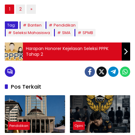
1
2
»
Tag:
Banten
Pendidikan
Seleksi Mahasiswa
SMA
SPMB
Harapan Honorer Kejelasan Seleksi PPPK
Tahap 2
Pos Terkait
Pendidikan
Opini