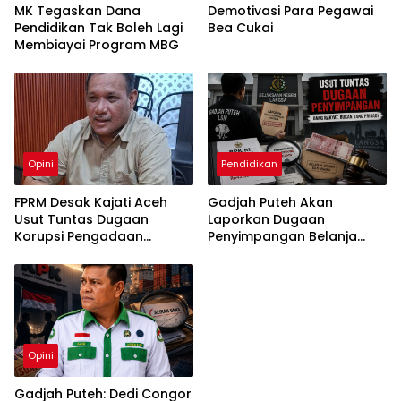
MK Tegaskan Dana
Demotivasi Para Pegawai
Pendidikan Tak Boleh Lagi
Bea Cukai
Membiayai Program MBG
Opini
Pendidikan
FPRM Desak Kajati Aceh
Gadjah Puteh Akan
Usut Tuntas Dugaan
Laporkan Dugaan
Korupsi Pengadaan
Penyimpangan Belanja
Pakaian Sekolah di Kota
Makan Minum Setda
Langsa
Langsa ke Kejaksaan
Opini
Gadjah Puteh: Dedi Congor