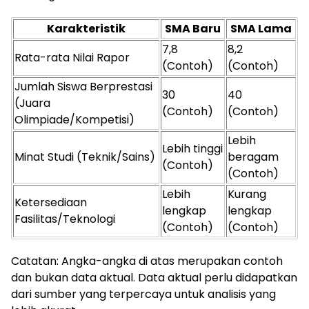
ⓘ
Karakteristik
SMA Baru
SMA Lama
7,8
8,2
Rata-rata Nilai Rapor
(Contoh)
(Contoh)
Jumlah Siswa Berprestasi
30
40
(Juara
(Contoh)
(Contoh)
Olimpiade/Kompetisi)
Lebih
Lebih tinggi
Minat Studi (Teknik/Sains)
beragam
(Contoh)
(Contoh)
Lebih
Kurang
Ketersediaan
lengkap
lengkap
Fasilitas/Teknologi
(Contoh)
(Contoh)
Catatan: Angka-angka di atas merupakan contoh
dan bukan data aktual. Data aktual perlu didapatkan
dari sumber yang terpercaya untuk analisis yang