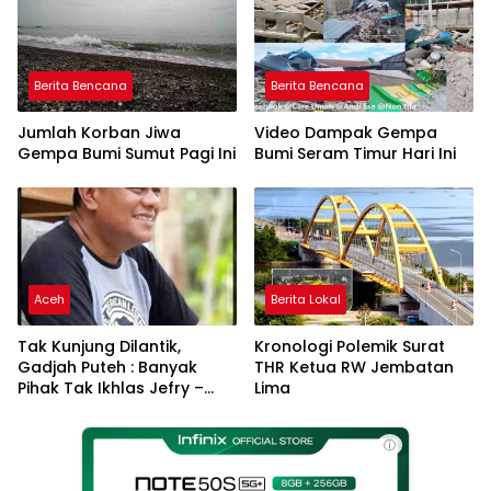
Berita Bencana
Berita Bencana
Jumlah Korban Jiwa
Video Dampak Gempa
Gempa Bumi Sumut Pagi Ini
Bumi Seram Timur Hari Ini
Aceh
Berita Lokal
Tak Kunjung Dilantik,
Kronologi Polemik Surat
Gadjah Puteh : Banyak
THR Ketua RW Jembatan
Pihak Tak Ikhlas Jefry –
Lima
Haikal Jadi Pemimpin Kota
Langsa
ⓘ