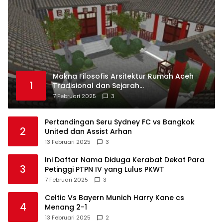
Makna Filosofis Arsitektur Rumah Aceh
1
Tradisional dan Sejarah
Perkembangannya
7 Februari 2025
3
Pertandingan Seru Sydney FC vs Bangkok
2
United dan Assist Arhan
13 Februari 2025
3
Ini Daftar Nama Diduga Kerabat Dekat Para
3
Petinggi PTPN IV yang Lulus PKWT
7 Februari 2025
3
Celtic Vs Bayern Munich Harry Kane cs
4
Menang 2-1
13 Februari 2025
2