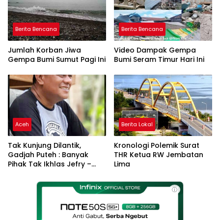
Berita Bencana
Berita Bencana
Jumlah Korban Jiwa
Video Dampak Gempa
Gempa Bumi Sumut Pagi Ini
Bumi Seram Timur Hari Ini
Aceh
Berita Lokal
Tak Kunjung Dilantik,
Kronologi Polemik Surat
Gadjah Puteh : Banyak
THR Ketua RW Jembatan
Pihak Tak Ikhlas Jefry –
Lima
Haikal Jadi Pemimpin Kota
Langsa
ⓘ