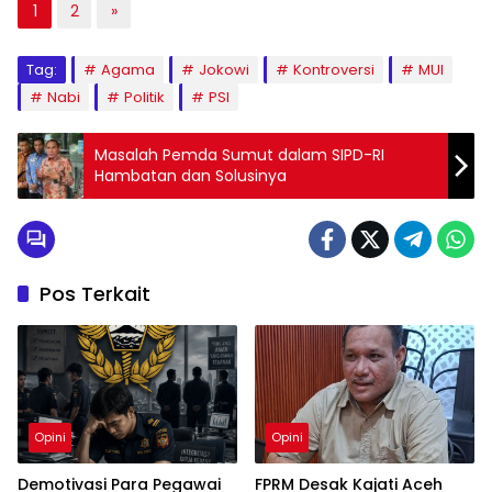
1
2
»
Tag:
Agama
Jokowi
Kontroversi
MUI
Nabi
Politik
PSI
Masalah Pemda Sumut dalam SIPD-RI
Hambatan dan Solusinya
Pos Terkait
Opini
Opini
Demotivasi Para Pegawai
FPRM Desak Kajati Aceh