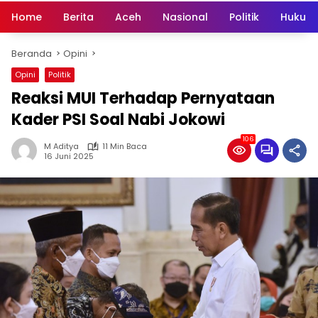
Home
Berita
Aceh
Nasional
Politik
Hukum 
Beranda
Opini
Opini
Politik
Reaksi MUI Terhadap Pernyataan
Kader PSI Soal Nabi Jokowi
106
M Aditya
11 Min Baca
16 Juni 2025