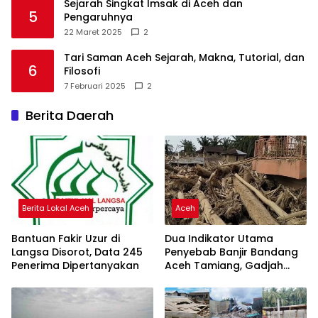
Sejarah Singkat Imsak di Aceh dan
5
Pengaruhnya
22 Maret 2025
2
Tari Saman Aceh Sejarah, Makna, Tutorial, dan
6
Filosofi
7 Februari 2025
2
Berita Daerah
Berita Lokal Aceh
Aceh
Bantuan Fakir Uzur di
Dua Indikator Utama
Langsa Disorot, Data 245
Penyebab Banjir Bandang
Penerima Dipertanyakan
Aceh Tamiang, Gadjah
Puteh Soroti Kerusakan
DAS