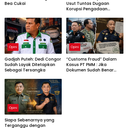
Bea Cukai
Usut Tuntas Dugaan
Korupsi Pengadaan
Pakaian Sekolah di Kota
Langsa
Opini
Opini
Gadjah Puteh: Dedi Congor
“Customs Fraud” Dalam
Sudah Layak Ditetapkan
Kasus PT PMM : Jika
Sebagai Tersangka
Dokumen Sudah Benar
Mengapa Kapal Ditangkap
?
Opini
Siapa Sebenarnya yang
Terganggu dengan