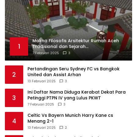
Makna Filosofis Arsitektur Rumah Aceh
1
Tradisional dan Sejarah
Perkembangannya
7 Februari 2025
3
Pertandingan Seru Sydney FC vs Bangkok
2
United dan Assist Arhan
13 Februari 2025
3
Ini Daftar Nama Diduga Kerabat Dekat Para
3
Petinggi PTPN IV yang Lulus PKWT
7 Februari 2025
3
Celtic Vs Bayern Munich Harry Kane cs
4
Menang 2-1
13 Februari 2025
2