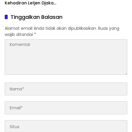
Kehadiran Letjen Djaka
Budi Utama di Bea Cukai
sebagai Dirjen Bea Cukai?
Tinggalkan Balasan
Alamat email Anda tidak akan dipublikasikan.
Ruas yang
wajib ditandai
*