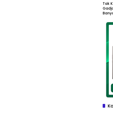
Tak K
Gadja
Banya
Ikhla
Jadi 
Lang
Ka