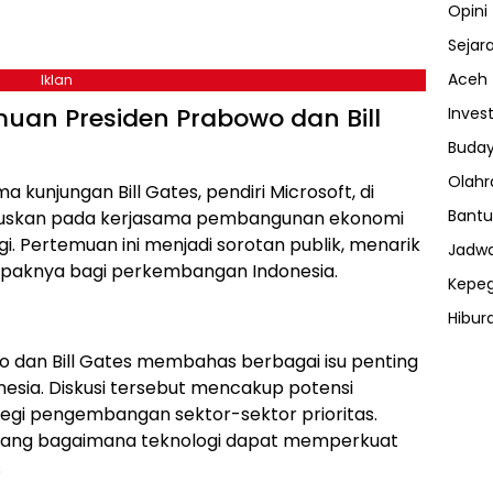
Opini
Sejar
Aceh
Iklan
n Presiden Prabowo dan Bill
Invest
Buday
Olahr
kunjungan Bill Gates, pendiri Microsoft, di
Bantu
fokuskan pada kerjasama pembangunan ekonomi
ogi. Pertemuan ini menjadi sorotan publik, menarik
Jadwa
mpaknya bagi perkembangan Indonesia.
Kepe
Hibur
ⓘ
 dan Bill Gates membahas berbagai isu penting
sia. Diskusi tersebut mencakup potensi
rategi pengembangan sektor-sektor prioritas.
tang bagaimana teknologi dapat memperkuat
.