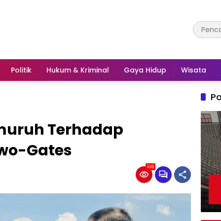
Politik
Hukum & Kriminal
Gaya Hidup
Wisata
Po
emuruh Terhadap
wo-Gates
108