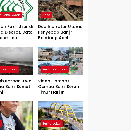
ta Lokal Aceh
Aceh
an Fakir Uzur di
Dua Indikator Utama
a Disorot, Data
Penyebab Banjir
Penerima
Bandang Aceh
rtanyakan
Tamiang, Gadjah
Puteh Soroti
Kerusakan DAS
ta Bencana
Berita Bencana
ah Korban Jiwa
Video Dampak
a Bumi Sumut
Gempa Bumi Seram
ni
Timur Hari Ini
h
Berita Lokal