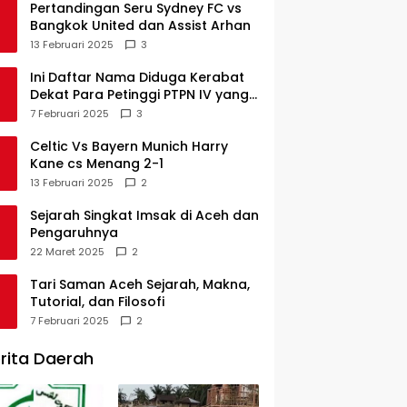
Pertandingan Seru Sydney FC vs
Bangkok United dan Assist Arhan
13 Februari 2025
3
Ini Daftar Nama Diduga Kerabat
Dekat Para Petinggi PTPN IV yang
Lulus PKWT
7 Februari 2025
3
Celtic Vs Bayern Munich Harry
Kane cs Menang 2-1
13 Februari 2025
2
Sejarah Singkat Imsak di Aceh dan
Pengaruhnya
22 Maret 2025
2
Tari Saman Aceh Sejarah, Makna,
Tutorial, dan Filosofi
7 Februari 2025
2
rita Daerah