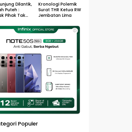
unjung Dilantik,
Kronologi Polemik
h Puteh :
Surat THR Ketua RW
k Pihak Tak
Jembatan Lima
s Jefry – Haikal
Pemimpin Kota
ⓘ
sa
tegori Populer