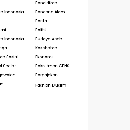
Pendidikan
ah Indonesia
Bencana Alam
Berita
asi
Politik
a Indonesia
Budaya Aceh
aga
Kesehatan
an Sosial
Ekonomi
l Sholat
Rekrutmen CPNS
gawaian
Perpajakan
an
Fashion Muslim