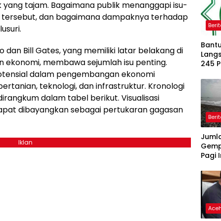
ik yang tajam. Bagaimana publik menanggapi isu-
n tersebut, dan bagaimana dampaknya terhadap
Beri
usuri.
Bantu
an Bill Gates, yang memiliki latar belakang di
Langs
n ekonomi, membawa sejumlah isu penting.
245 
Dipe
otensial dalam pengembangan ekonomi
rtanian, teknologi, dan infrastruktur. Kronologi
rangkum dalam tabel berikut. Visualisasi
apat dibayangkan sebagai pertukaran gagasan
Beri
Juml
Iklan
Gemp
Pagi I
Ace