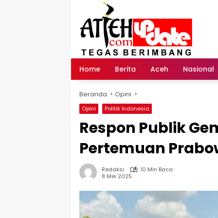
Langsung
ke
konten
Home
Berita
Aceh
Nasional
Beranda
Opini
Opini
Politik Indonesia
Respon Publik G
Pertemuan Prabo
Redaksi
10 Min Baca
8 Mei 2025