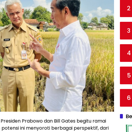
2
3
4
5
6
Be
residen Prabowo dan Bill Gates begitu ramai
otensi ini menyoroti berbagai perspektif, dari