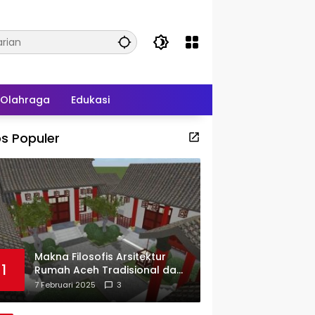
Olahraga
Edukasi
s Populer
Makna Filosofis Arsitektur
1
Rumah Aceh Tradisional dan
Sejarah Perkembangannya
7 Februari 2025
3